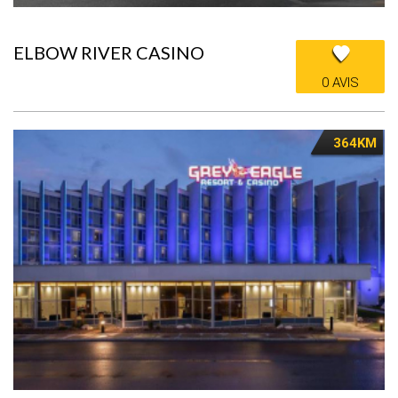
ELBOW RIVER CASINO
0 AVIS
364KM