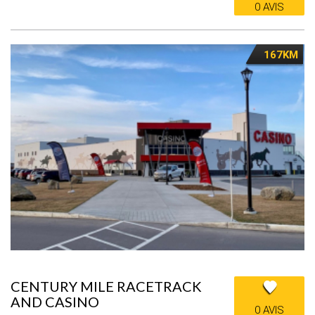
0 AVIS
167KM
CENTURY MILE RACETRACK
AND CASINO
0 AVIS