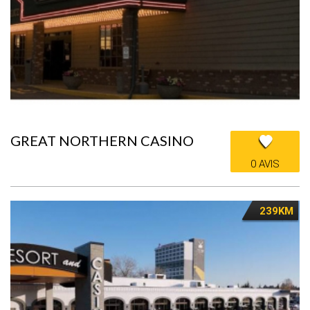
GREAT NORTHERN CASINO
0 AVIS
239KM