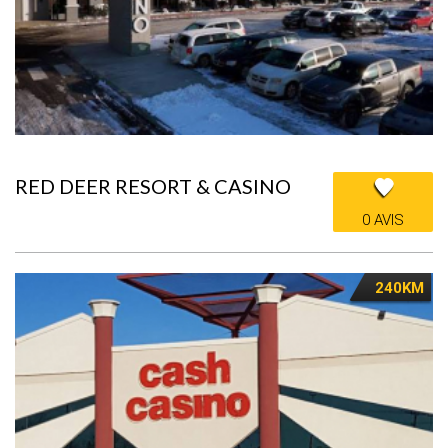
RED DEER RESORT & CASINO
0 AVIS
240KM