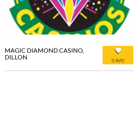
MAGIC DIAMOND CASINO,
DILLON
0 AVIS