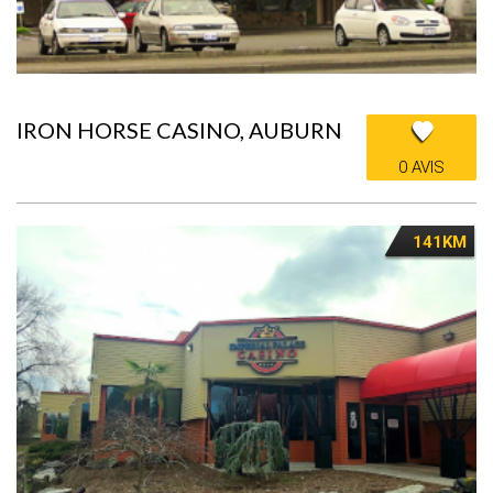
IRON HORSE CASINO, AUBURN
0 AVIS
141KM