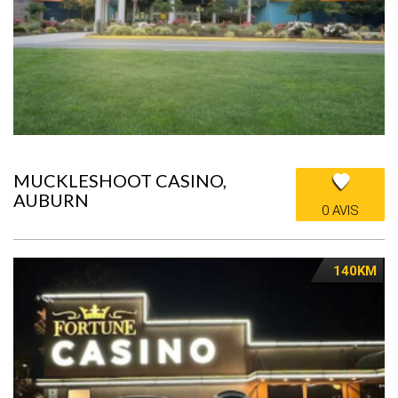
MUCKLESHOOT CASINO,
AUBURN
0 AVIS
140KM