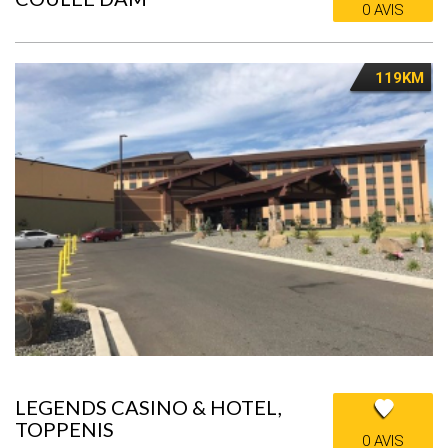
0 AVIS
119KM
LEGENDS CASINO & HOTEL,
TOPPENIS
0 AVIS