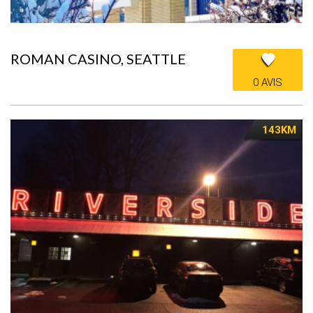
ROMAN CASINO, SEATTLE
0 AVIS
143KM