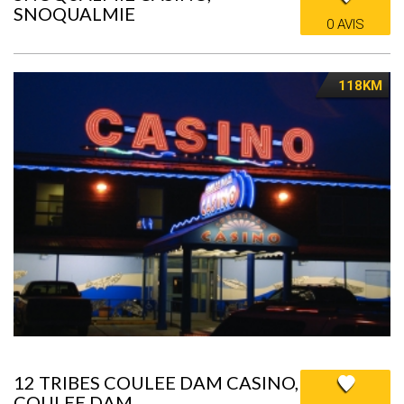
SNOQUALMIE
0 AVIS
118KM
12 TRIBES COULEE DAM CASINO,
COULEE DAM