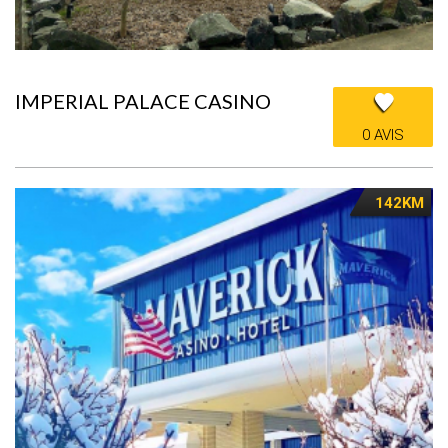
IMPERIAL PALACE CASINO
0 AVIS
142KM