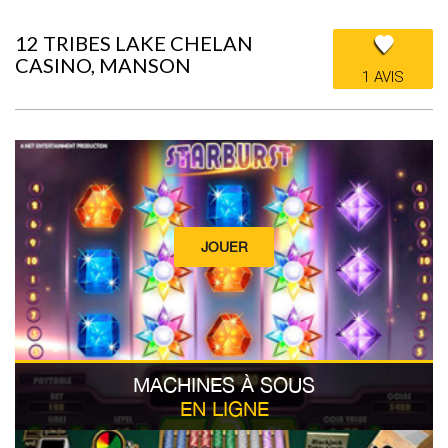
12 TRIBES LAKE CHELAN
CASINO, MANSON
1 AVIS
JOUER
MACHINES À SOUS
EN LIGNE