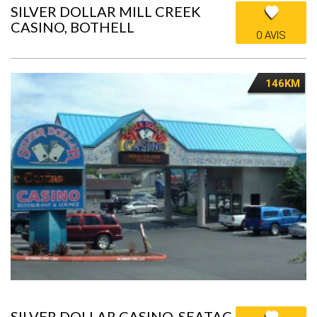
SILVER DOLLAR MILL CREEK
CASINO, BOTHELL
0 AVIS
146KM
SILVER DOLLAR CASINO, SEATAC