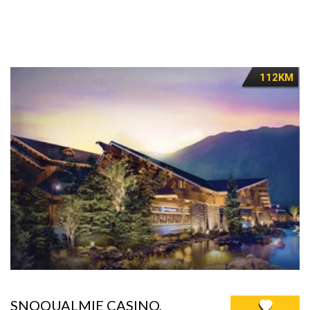
112KM
SNOQUALMIE CASINO,