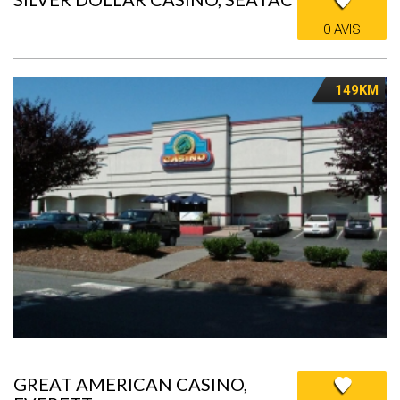
0 AVIS
149KM
GREAT AMERICAN CASINO,