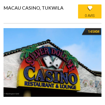
MACAU CASINO, TUKWILA
0 AVIS
145KM