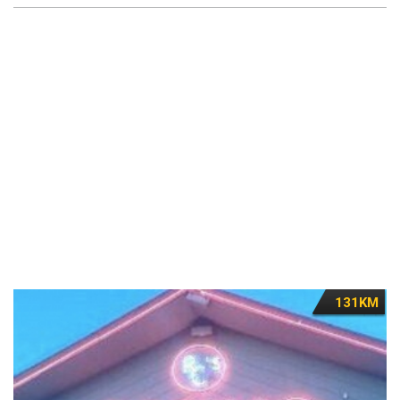
131KM