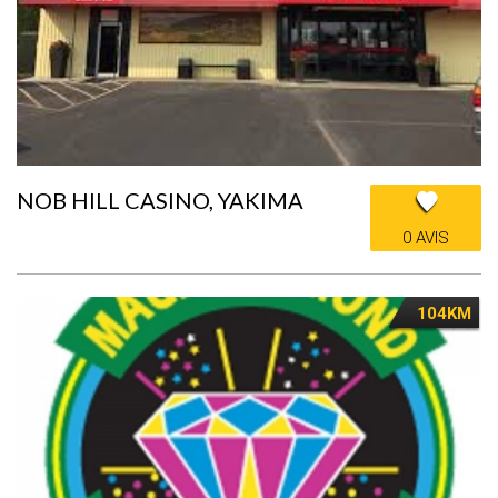
NOB HILL CASINO, YAKIMA
0 AVIS
104KM