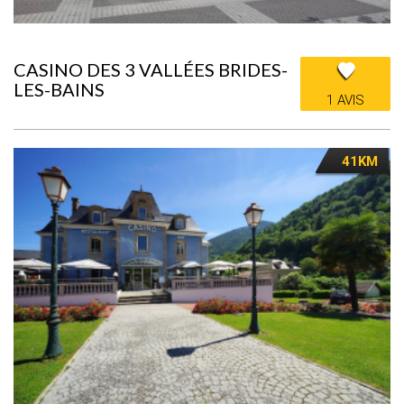
CASINO DES 3 VALLÉES BRIDES-
LES-BAINS
1 AVIS
41KM