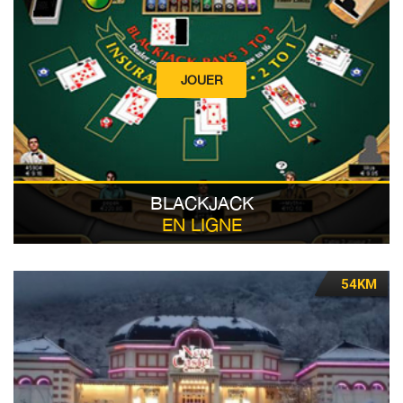
JOUER
BLACKJACK
EN LIGNE
54KM