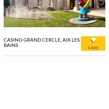
CASINO GRAND CERCLE, AIX LES
BAINS
4 AVIS