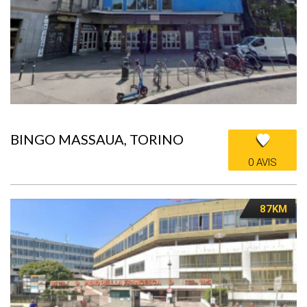
BINGO MASSAUA, TORINO
0 AVIS
87KM