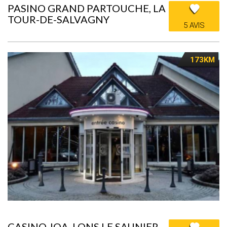
PASINO GRAND PARTOUCHE, LA
TOUR-DE-SALVAGNY
5 AVIS
173KM
CASINO JOA, LONS LE SAUNIER