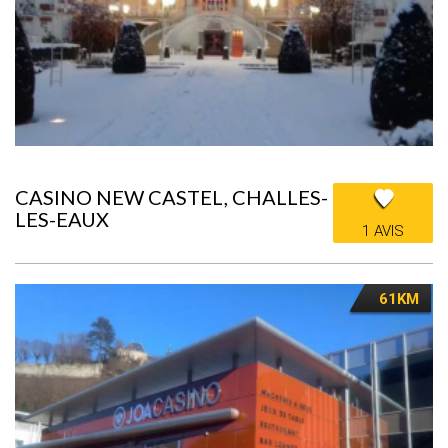
CASINO NEW CASTEL, CHALLES-
LES-EAUX
1 AVIS
61KM