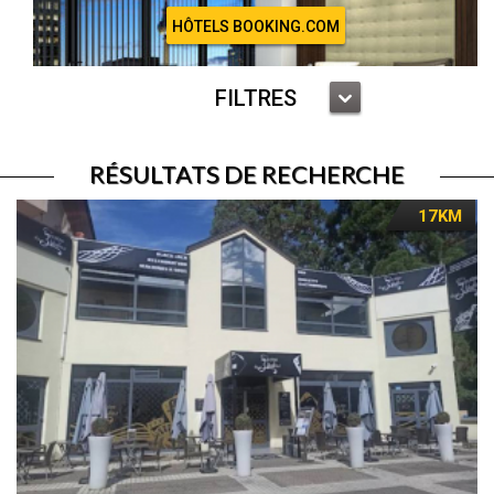
HÔTELS BOOKING.COM
FILTRES
RÉSULTATS DE RECHERCHE
17KM