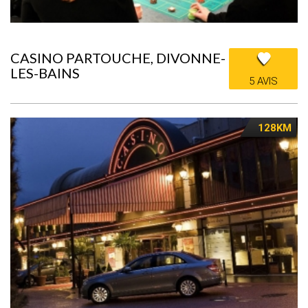
CASINO PARTOUCHE, DIVONNE-
LES-BAINS
5 AVIS
128KM