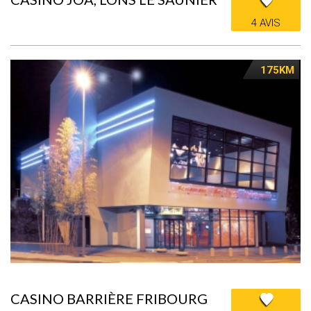
4 AVIS
175KM
CASINO BARRIÈRE FRIBOURG