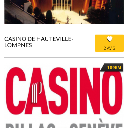
CASINO DE HAUTEVILLE-
LOMPNES
2 AVIS
109KM