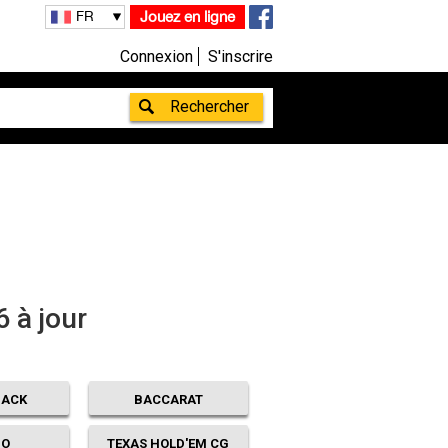
FR
Jouez en ligne
Connexion
S'inscrire
 à jour
JACK
BACCARAT
GO
TEXAS HOLD'EM CG