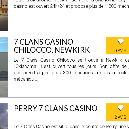
casino est ouvert 24h/24 et propose plus de 1 200 mach
…
7 CLANS GASINO
CHILOCCO, NEWKIRK
0 AVIS
Le 7 Clans Gasino Chilocco se trouve à Newkirk d
l’Oklahoma. Il est ouvert tous les jours. Son offre de 
comprend à peu près 300 machines à sous à roule
mécaniqu …
PERRY 7 CLANS CASINO
2 AVIS
Le 7 Clans Casino est situé dans le centre de Perry, une vi