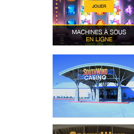
JOUER
MACHINES À SOUS
EN LIGNE