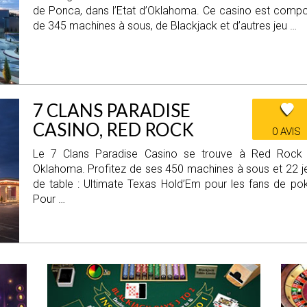
de Ponca, dans l’Etat d’Oklahoma. Ce casino est comp
de 345 machines à sous, de Blackjack et d’autres jeu …
7 CLANS PARADISE
CASINO, RED ROCK
0 AVIS
Le 7 Clans Paradise Casino se trouve à Red Rock
Oklahoma. Profitez de ses 450 machines à sous et 22 j
de table : Ultimate Texas Hold’Em pour les fans de pok
Pour …