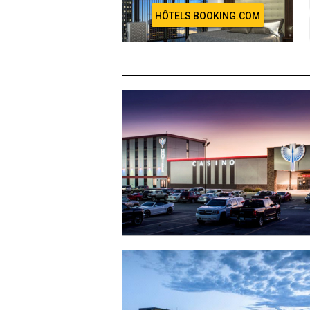
HÔTELS BOOKING.COM