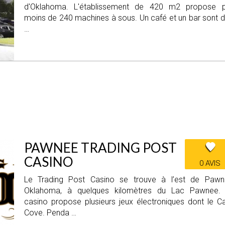
d'Oklahoma. L'établissement de 420 m2 propose 
moins de 240 machines à sous. Un café et un bar sont d
…
PAWNEE TRADING POST
CASINO
0 AVIS
Le Trading Post Casino se trouve à l’est de Pawn
Oklahoma, à quelques kilomètres du Lac Pawnee.
casino propose plusieurs jeux électroniques dont le C
Cove. Penda …