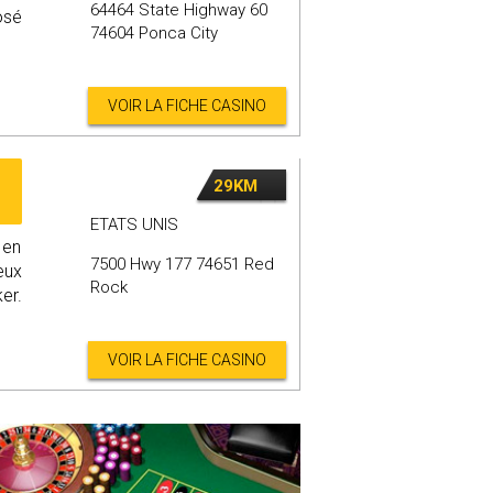
64464 State Highway 60
osé
74604
Ponca City
VOIR LA FICHE CASINO
29KM
ETATS UNIS
 en
7500 Hwy 177
74651
Red
eux
Rock
er.
VOIR LA FICHE CASINO