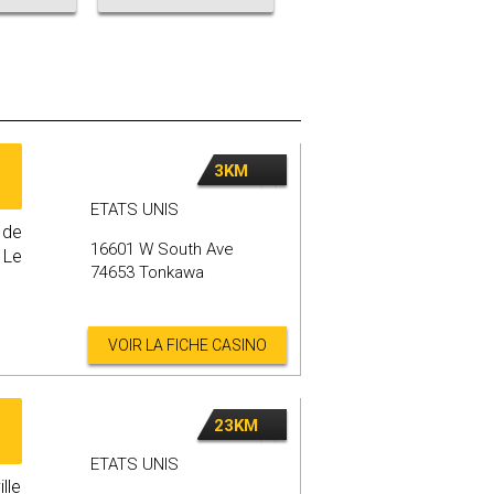
3KM
ETATS UNIS
 de
16601 W South Ave
 Le
74653
Tonkawa
VOIR LA FICHE CASINO
23KM
ETATS UNIS
lle