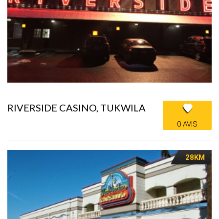
RIVERSIDE CASINO, TUKWILA
0 AVIS
28KM