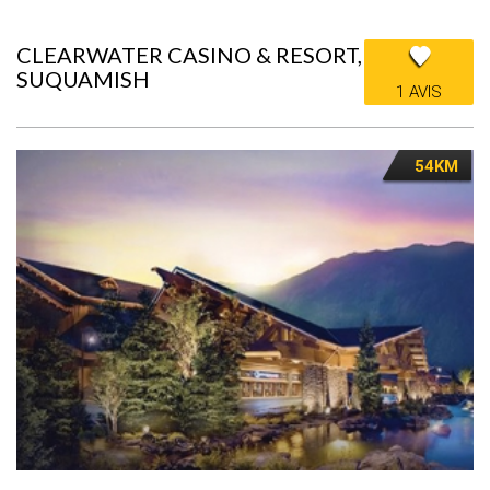
CLEARWATER CASINO & RESORT,
SUQUAMISH
1 AVIS
54KM