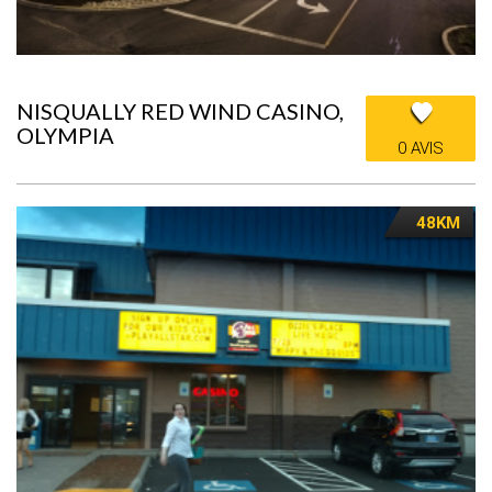
NISQUALLY RED WIND CASINO,
OLYMPIA
0 AVIS
48KM