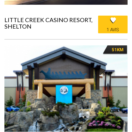
LITTLE CREEK CASINO RESORT,
SHELTON
1 AVIS
51KM