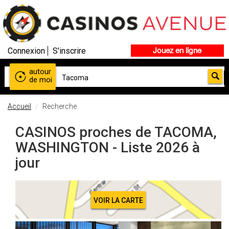
Connexion
S'inscrire
Jouez en ligne
autour
de moi
Accueil
Recherche
CASINOS proches de TACOMA,
WASHINGTON - Liste 2026 à
jour
VOIR LA CARTE