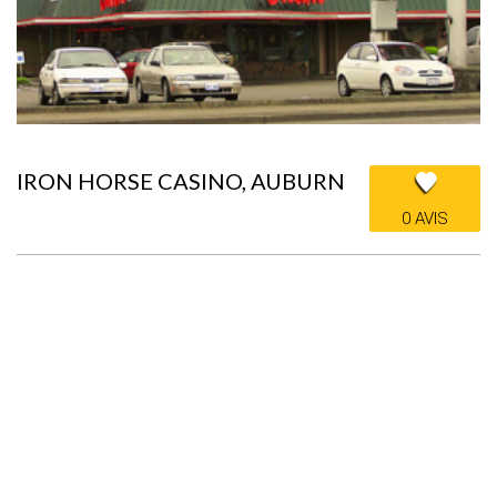
IRON HORSE CASINO, AUBURN
0 AVIS