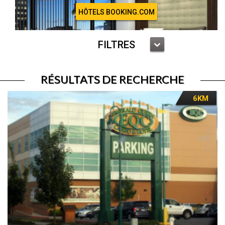
HÔTELS BOOKING.COM
FILTRES
RÉSULTATS DE RECHERCHE
6KM