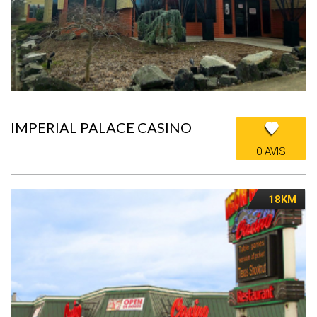
IMPERIAL PALACE CASINO
0 AVIS
18KM