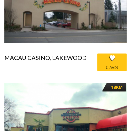
MACAU CASINO, LAKEWOOD
0 AVIS
18KM