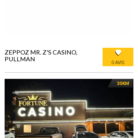
ZEPPOZ MR. Z'S CASINO,
PULLMAN
0 AVIS
30KM