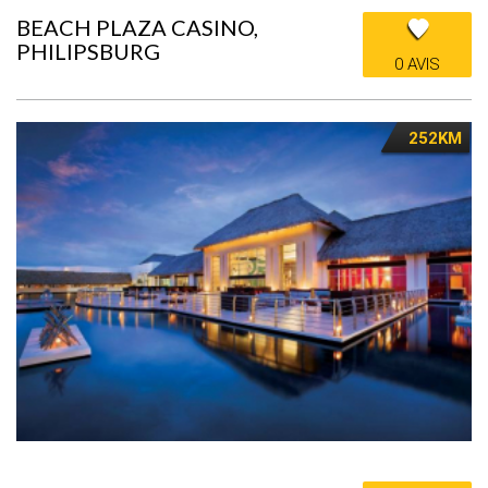
BEACH PLAZA CASINO,
PHILIPSBURG
0 AVIS
252KM