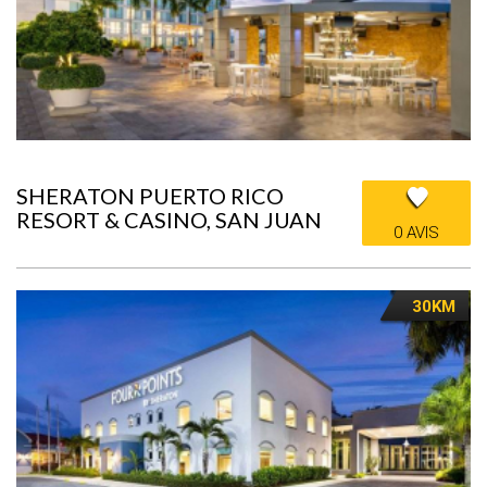
SHERATON PUERTO RICO
RESORT & CASINO, SAN JUAN
0 AVIS
30KM