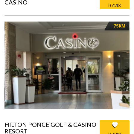
CASINO
0 AVIS
75KM
HILTON PONCE GOLF & CASINO
RESORT