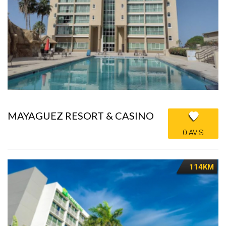
MAYAGUEZ RESORT & CASINO
0 AVIS
114KM