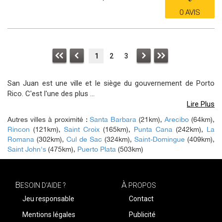
0 AVIS
1
2
3
San Juan est une ville et le siège du gouvernement de Porto
Rico. C'est l'une des plus
...
Lire Plus
Autres villes à proximité :
Santa Barbara
(21km),
Arecibo
(64km),
Rincon
(121km),
Saint Croix
(165km),
Punta Cana
(242km),
La
Romana
(302km),
Cul de Sac
(324km),
Saint-Domingue
(409km),
Saint John's
(475km),
Puerto Plata
(503km)
B
À
ESOIN D'AIDE ?
PROPOS
Jeu responsable
Contact
Mentions légales
Publicité