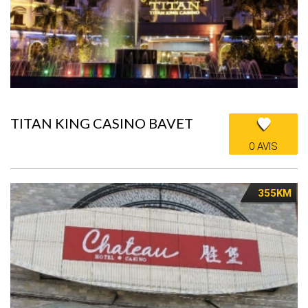
TITAN KING CASINO BAVET
0 AVIS
355KM