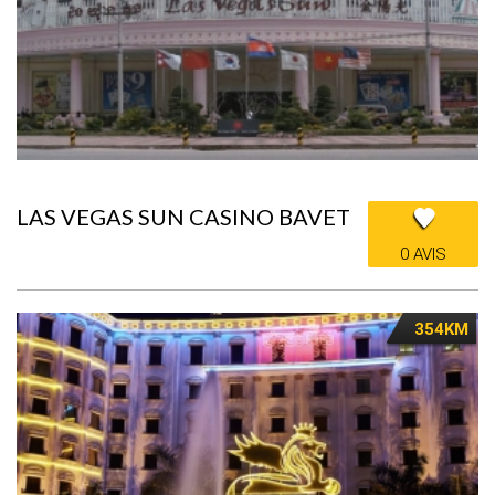
LAS VEGAS SUN CASINO BAVET
0 AVIS
354KM