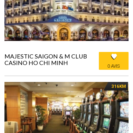
MAJESTIC SAIGON & M CLUB
CASINO HO CHI MINH
0 AVIS
316KM