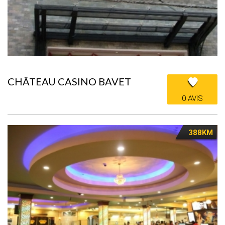
CHÂTEAU CASINO BAVET
0 AVIS
388KM