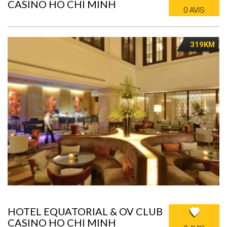
CASINO HO CHI MINH
0 AVIS
319KM
HOTEL EQUATORIAL & OV CLUB
CASINO HO CHI MINH