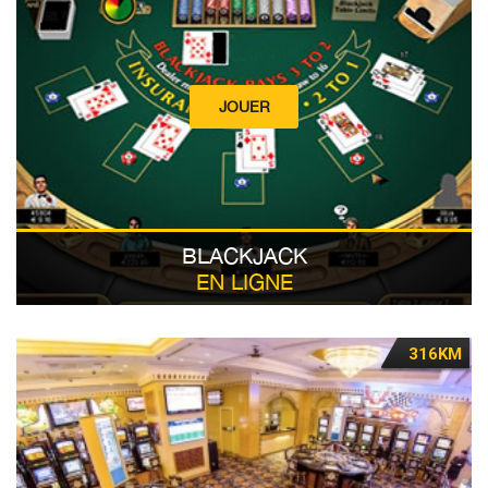
JOUER
BLACKJACK
EN LIGNE
316KM