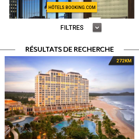
HÔTELS BOOKING.COM
FILTRES
RÉSULTATS DE RECHERCHE
272KM