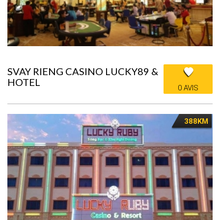
SVAY RIENG CASINO LUCKY89 &
HOTEL
0 AVIS
388KM