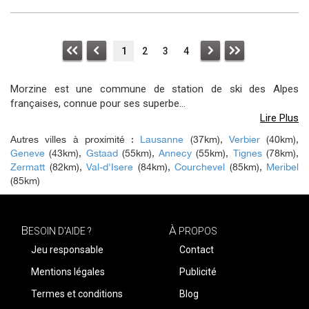
1
2
3
4
Morzine est une commune de station de ski des Alpes
françaises, connue pour ses superbe
...
Lire Plus
Autres villes à proximité :
Lausanne
(37km),
Verbier
(40km),
Geneve
(43km),
Gstaad
(55km),
Annecy
(55km),
Tignes
(78km),
Zermatt
(82km),
Val-d'Isere
(84km),
Courchevel
(85km),
Meribel
(85km)
B
À
ESOIN D'AIDE ?
PROPOS
Jeu responsable
Contact
Mentions légales
Publicité
Termes et conditions
Blog