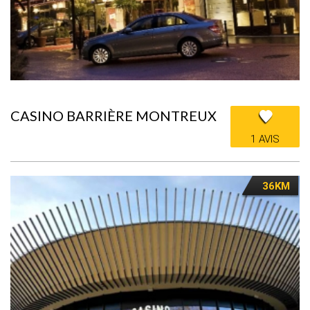
CASINO BARRIÈRE MONTREUX
1 AVIS
36KM