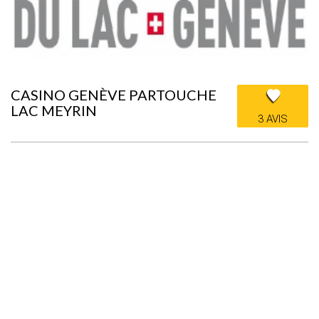
CASINO GENÈVE PARTOUCHE
LAC MEYRIN
3 AVIS