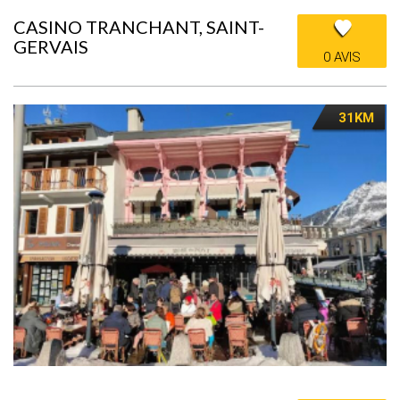
CASINO TRANCHANT, SAINT-
GERVAIS
0 AVIS
31KM