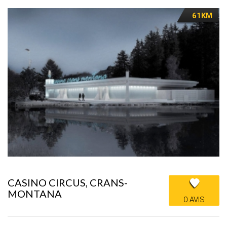
61KM
CASINO CIRCUS, CRANS-
MONTANA
0 AVIS