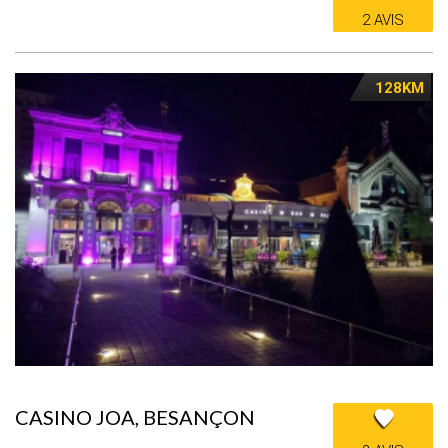
2 AVIS
128KM
CASINO JOA, BESANÇON