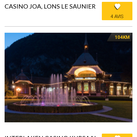
CASINO JOA, LONS LE SAUNIER
4 AVIS
104KM