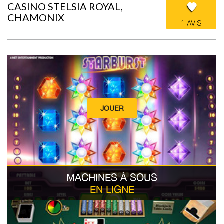
CASINO STELSIA ROYAL,
CHAMONIX
1 AVIS
JOUER
MACHINES À SOUS
EN LIGNE