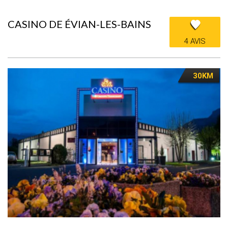
CASINO DE ÉVIAN-LES-BAINS
4 AVIS
30KM