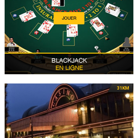
JOUER
BLACKJACK
EN LIGNE
31KM