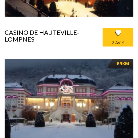
CASINO DE HAUTEVILLE-
LOMPNES
2 AVIS
89KM