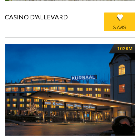
CASINO D'ALLEVARD
3 AVIS
102KM