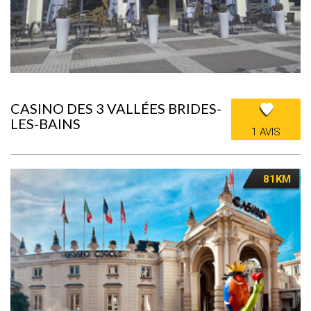
CASINO DES 3 VALLÉES BRIDES-
LES-BAINS
1 AVIS
81KM