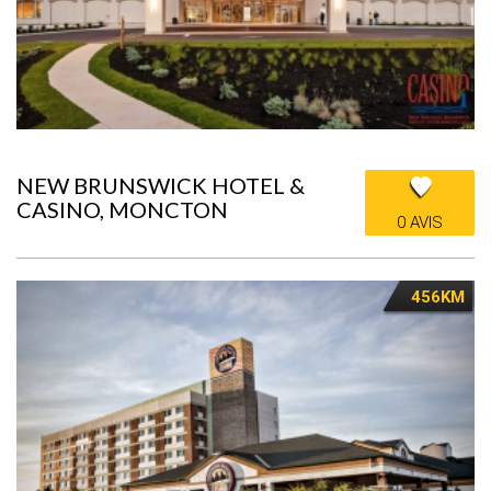
NEW BRUNSWICK HOTEL &
CASINO, MONCTON
0 AVIS
456KM