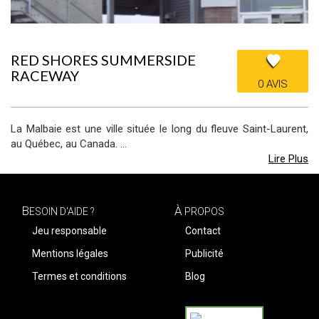
RED SHORES SUMMERSIDE
RACEWAY
0 AVIS
La Malbaie est une ville située le long du fleuve Saint-Laurent,
au Québec, au Canada.
...
Lire Plus
B
À
ESOIN D'AIDE ?
PROPOS
Jeu responsable
Contact
Mentions légales
Publicité
Termes et conditions
Blog