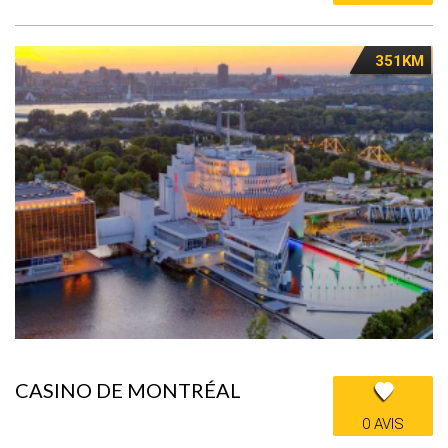
351KM
CASINO DE MONTRÉAL
0 AVIS