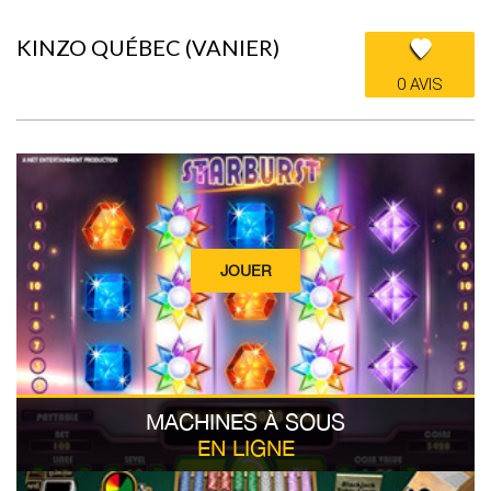
KINZO QUÉBEC (VANIER)
0 AVIS
JOUER
MACHINES À SOUS
EN LIGNE