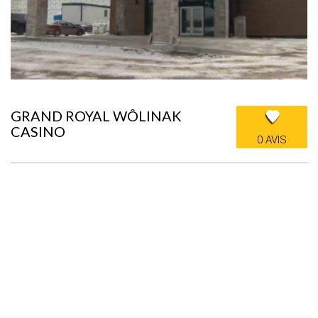
GRAND ROYAL WÔLINAK
CASINO
0 AVIS