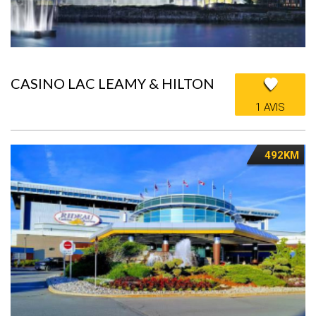
CASINO LAC LEAMY & HILTON
1 AVIS
492KM