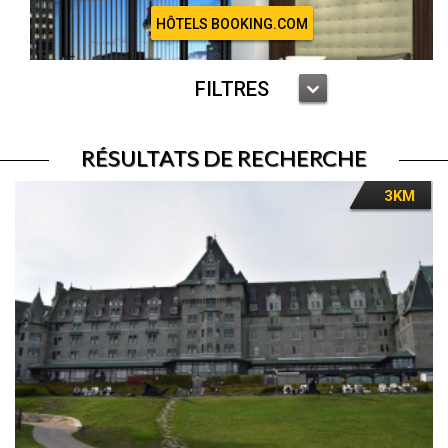
HÔTELS BOOKING.COM
FILTRES
RÉSULTATS DE RECHERCHE
3KM