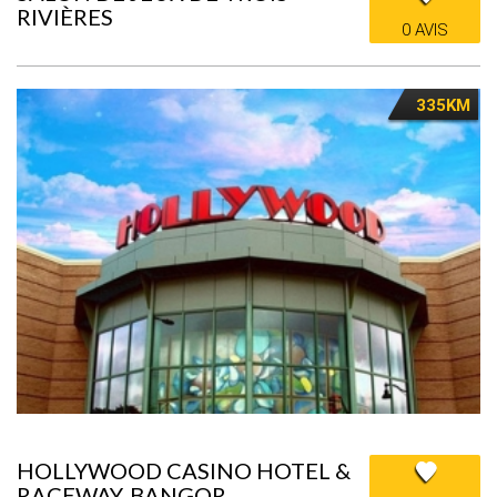
RIVIÈRES
0 AVIS
335KM
HOLLYWOOD CASINO HOTEL &
RACEWAY, BANGOR