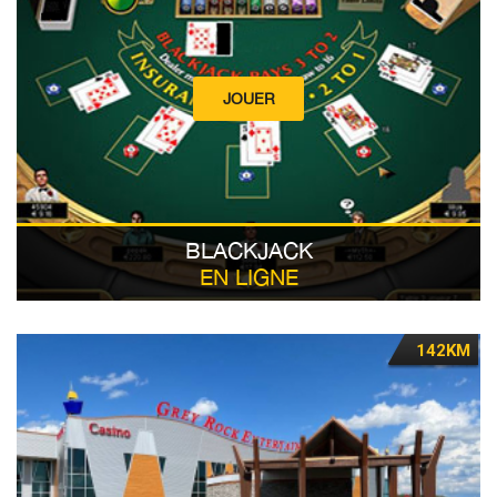
JOUER
BLACKJACK
EN LIGNE
142KM