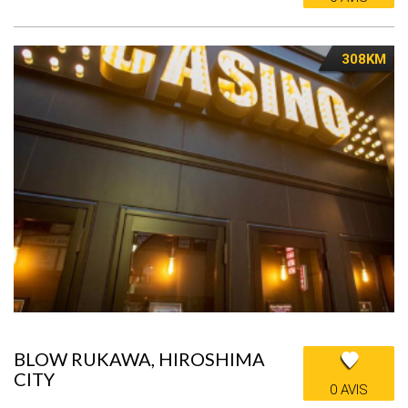
308KM
BLOW RUKAWA, HIROSHIMA
CITY
0 AVIS