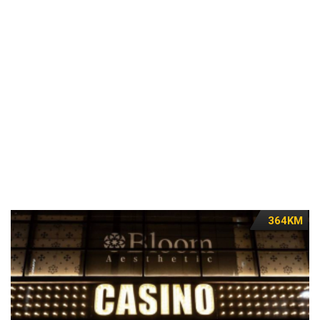
364KM