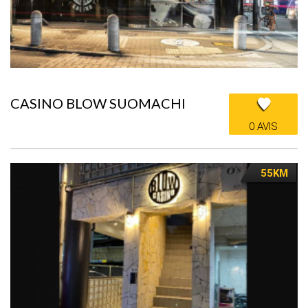
CASINO BLOW SUOMACHI
0 AVIS
55KM