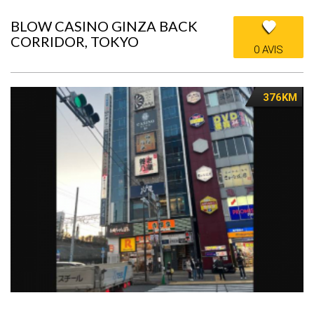
BLOW CASINO GINZA BACK
CORRIDOR, TOKYO
0 AVIS
376KM