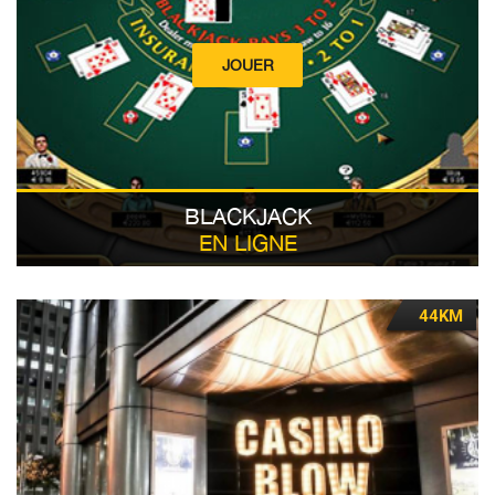
JOUER
BLACKJACK
EN LIGNE
44KM