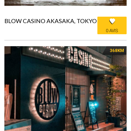
BLOW CASINO AKASAKA, TOKYO
0 AVIS
368KM