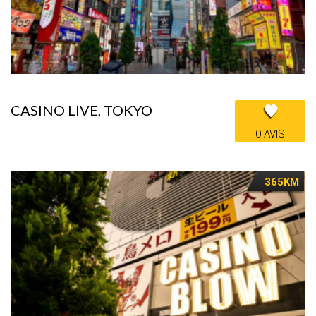
CASINO LIVE, TOKYO
0 AVIS
365KM