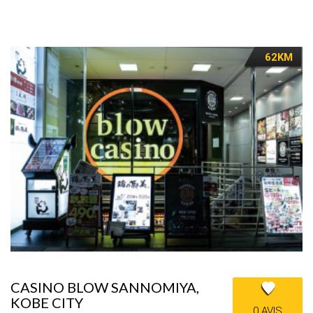
62KM
CASINO BLOW SANNOMIYA,
KOBE CITY
0 AVIS