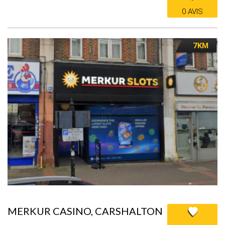
0 AVIS
7KM
MERKUR CASINO, CARSHALTON