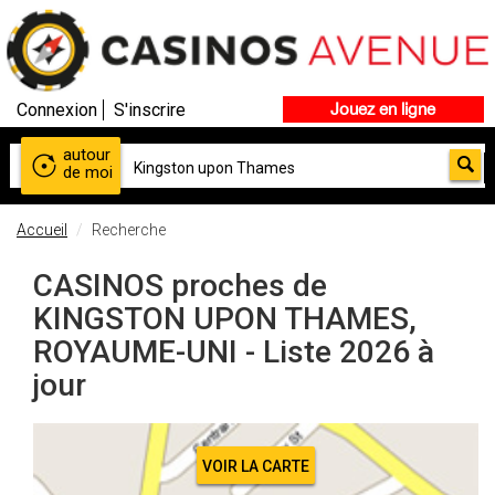
Connexion
S'inscrire
Jouez en ligne
autour
de moi
Accueil
Recherche
CASINOS proches de
KINGSTON UPON THAMES,
ROYAUME-UNI - Liste 2026 à
jour
VOIR LA CARTE