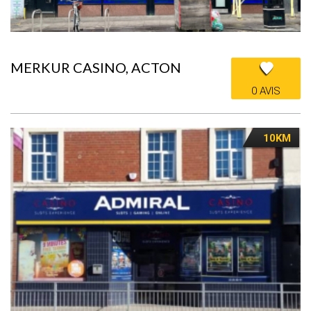
MERKUR CASINO, ACTON
0 AVIS
10KM