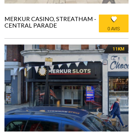
MERKUR CASINO, STREATHAM -
CENTRAL PARADE
0 AVIS
11KM