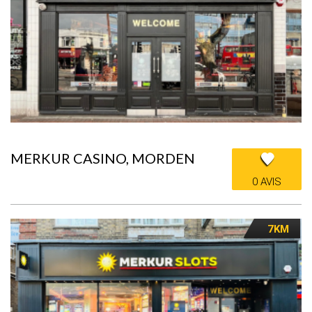
MERKUR CASINO, MORDEN
0 AVIS
7KM