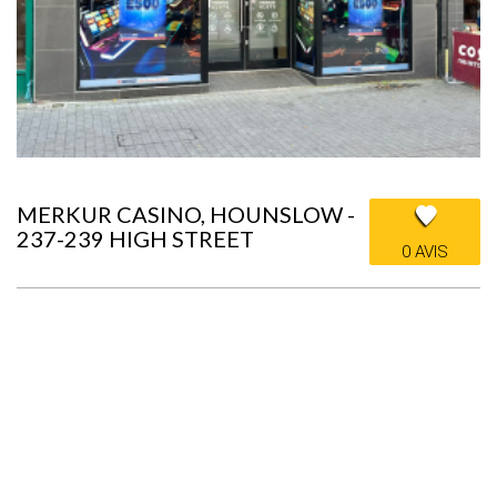
MERKUR CASINO, HOUNSLOW -
237-239 HIGH STREET
0 AVIS