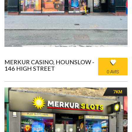
MERKUR CASINO, HOUNSLOW -
146 HIGH STREET
0 AVIS
7KM