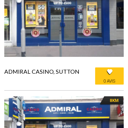
ADMIRAL CASINO, SUTTON
0 AVIS
8KM