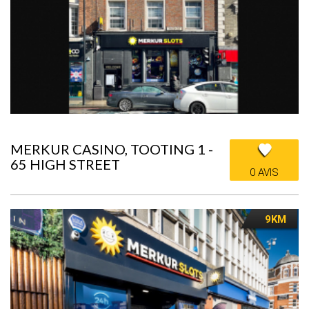
MERKUR CASINO, TOOTING 1 -
65 HIGH STREET
0 AVIS
9KM