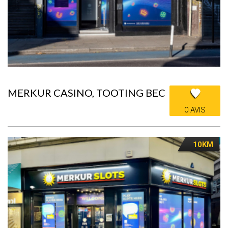
MERKUR CASINO, TOOTING BEC
0 AVIS
10KM