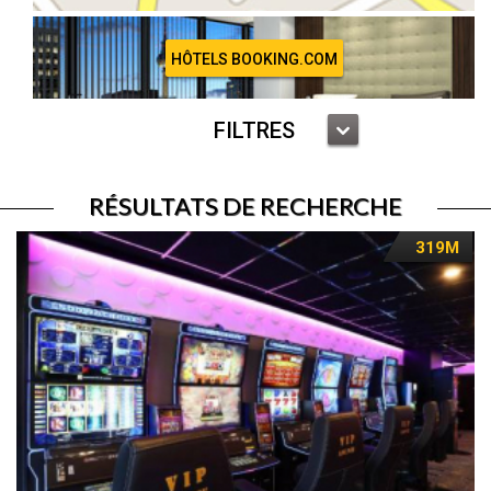
HÔTELS BOOKING.COM
FILTRES
RÉSULTATS DE RECHERCHE
319M