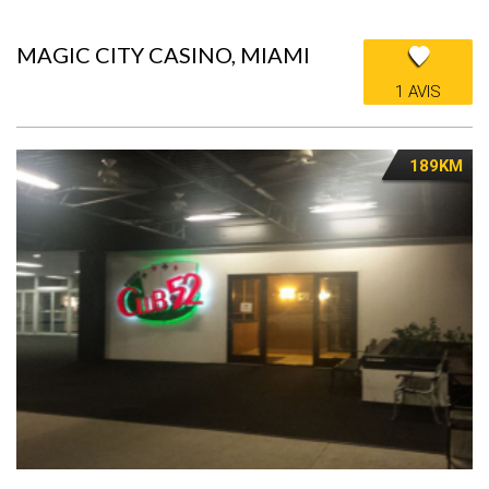
MAGIC CITY CASINO, MIAMI
1 AVIS
189KM