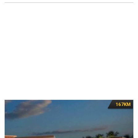
167KM