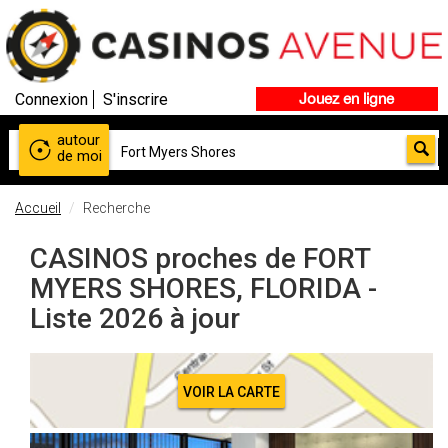
Connexion
S'inscrire
Jouez en ligne
autour
de moi
Accueil
Recherche
CASINOS proches de FORT
MYERS SHORES, FLORIDA -
Liste 2026 à jour
VOIR LA CARTE