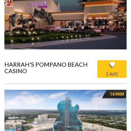
HARRAH'S POMPANO BEACH
CASINO
2 AVIS
169KM