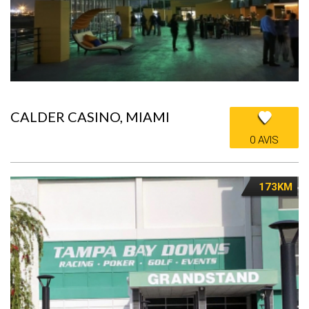
CALDER CASINO, MIAMI
0 AVIS
173KM