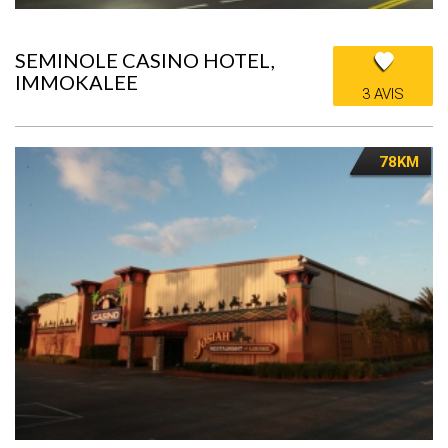
SEMINOLE CASINO HOTEL,
IMMOKALEE
3 AVIS
78KM