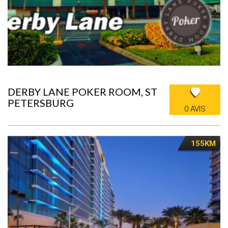
DERBY LANE POKER ROOM, ST
PETERSBURG
0 AVIS
155KM