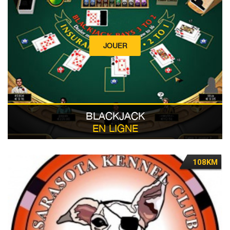
JOUER
BLACKJACK
EN LIGNE
108KM