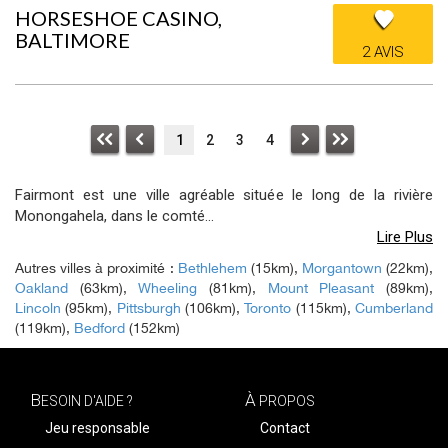
HORSESHOE CASINO,
BALTIMORE
2 AVIS
1
2
3
4
Fairmont est une ville agréable située le long de la rivière
Monongahela, dans le comté
...
Lire Plus
Autres villes à proximité :
Bethlehem
(15km),
Morgantown
(22km),
Oakland
(63km),
Wheeling
(81km),
Mount Pleasant
(89km),
Lincoln
(95km),
Pittsburgh
(106km),
Toronto
(115km),
Cumberland
(119km),
Bedford
(152km)
B
À
ESOIN D'AIDE ?
PROPOS
Jeu responsable
Contact