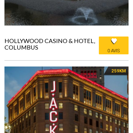
HOLLYWOOD CASINO & HOTEL,
COLUMBUS
0 AVIS
259KM