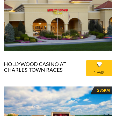
HOLLYWOOD CASINO AT
CHARLES TOWN RACES
1 AVIS
235KM