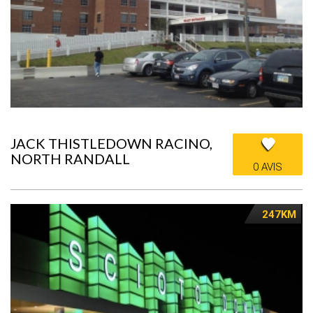
JACK THISTLEDOWN RACINO,
NORTH RANDALL
0 AVIS
247KM