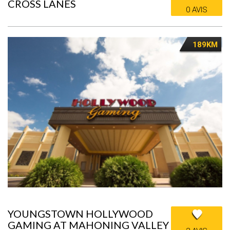
CROSS LANES
0 AVIS
189KM
YOUNGSTOWN HOLLYWOOD
GAMING AT MAHONING VALLEY