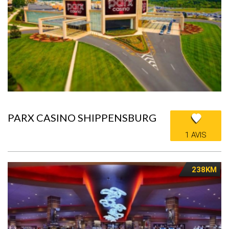
PARX CASINO SHIPPENSBURG
1 AVIS
238KM