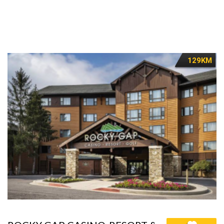
129KM