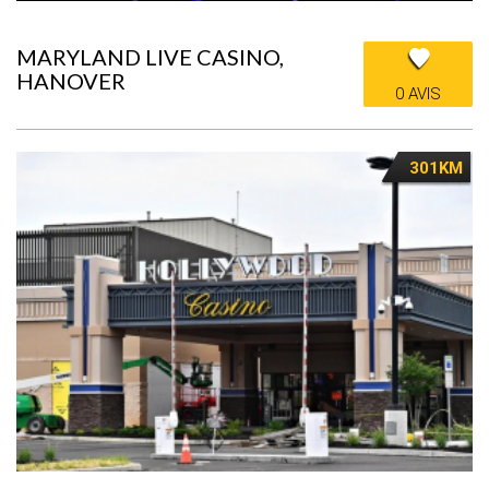
MARYLAND LIVE CASINO,
HANOVER
0 AVIS
301KM