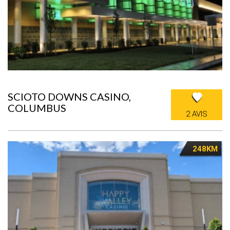
SCIOTO DOWNS CASINO,
COLUMBUS
2 AVIS
248KM