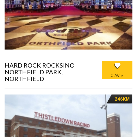
HARD ROCK ROCKSINO
NORTHFIELD PARK,
0 AVIS
NORTHFIELD
246KM