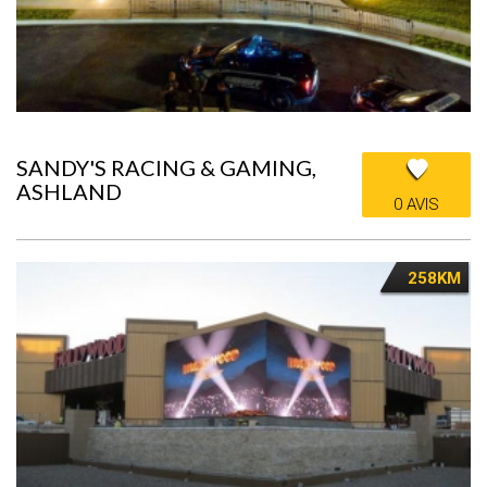
SANDY'S RACING & GAMING,
ASHLAND
0 AVIS
258KM