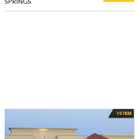
SPRINGS
197KM