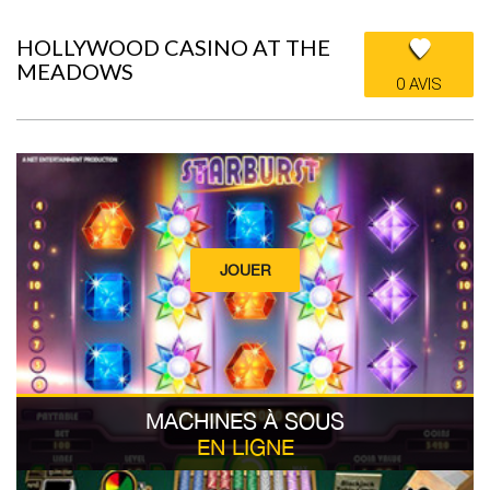
HOLLYWOOD CASINO AT THE
MEADOWS
0 AVIS
JOUER
MACHINES À SOUS
EN LIGNE