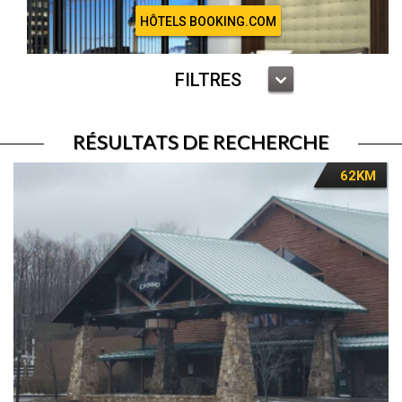
HÔTELS BOOKING.COM
FILTRES
RÉSULTATS DE RECHERCHE
62KM