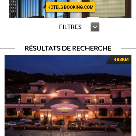
HÔTELS BOOKING.COM
FILTRES
RÉSULTATS DE RECHERCHE
483KM