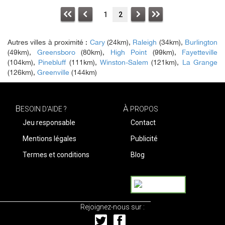
1
2
Autres villes à proximité :
Cary
(24km),
Raleigh
(34km),
Burlington
(49km),
Greensboro
(80km),
High Point
(99km),
Fayetteville
(104km),
Pinebluff
(111km),
Winston-Salem
(121km),
La Grange
(126km),
Greenville
(144km)
B
À
ESOIN D'AIDE ?
PROPOS
Jeu responsable
Contact
Mentions légales
Publicité
Termes et conditions
Blog
Rejoignez-nous sur :