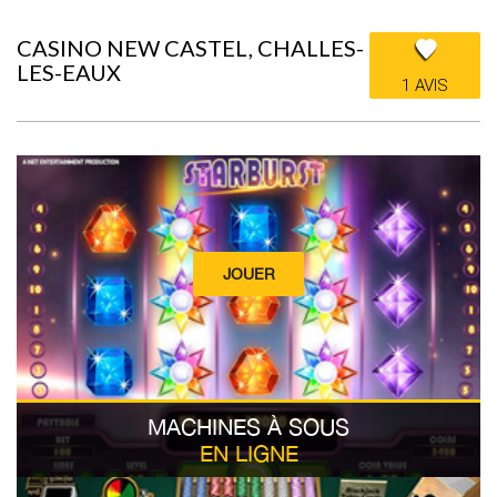
CASINO NEW CASTEL, CHALLES-
LES-EAUX
1 AVIS
JOUER
MACHINES À SOUS
EN LIGNE