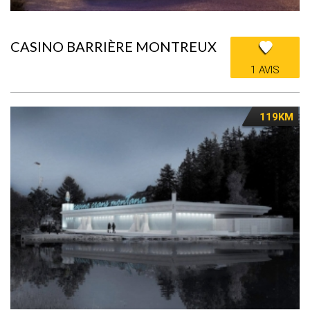
CASINO BARRIÈRE MONTREUX
1 AVIS
119KM