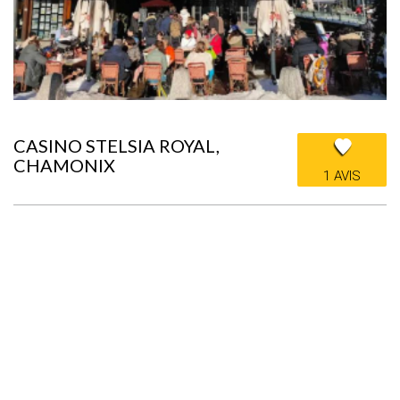
CASINO STELSIA ROYAL,
CHAMONIX
1 AVIS