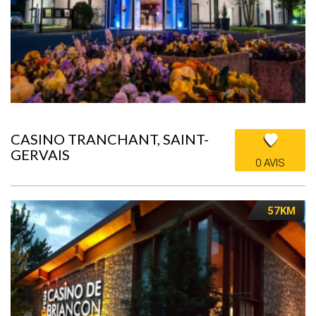
CASINO TRANCHANT, SAINT-
GERVAIS
0 AVIS
57KM