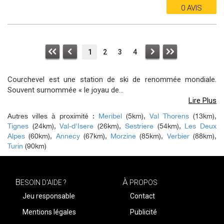
0 AVIS
1
2
3
4
Courchevel est une station de ski de renommée mondiale.
Souvent surnommée « le joyau de
...
Lire Plus
Autres villes à proximité :
Meribel
(5km),
Val Thorens
(13km),
Tignes
(24km),
Val-d'Isere
(26km),
Sestriere
(54km),
Les Deux
Alpes
(60km),
Annecy
(67km),
Morzine
(85km),
Verbier
(88km),
Turin
(90km)
B
À
ESOIN D'AIDE ?
PROPOS
Jeu responsable
Contact
Mentions légales
Publicité