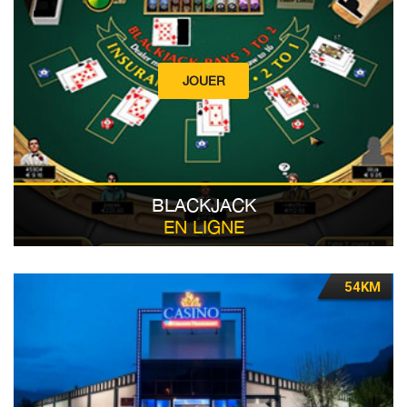
JOUER
BLACKJACK
EN LIGNE
54KM