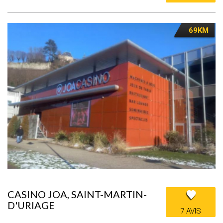
69KM
CASINO JOA, SAINT-MARTIN-
D'URIAGE
7 AVIS