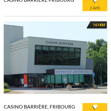
2 AVIS
161KM
CASINO BARRIÈRE, FRIBOURG