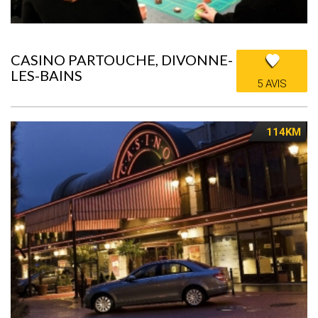
CASINO PARTOUCHE, DIVONNE-
LES-BAINS
5 AVIS
114KM