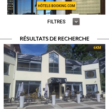
HÔTELS BOOKING.COM
FILTRES
RÉSULTATS DE RECHERCHE
6KM