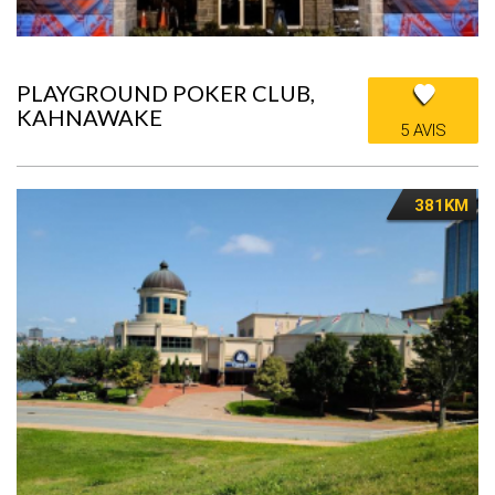
PLAYGROUND POKER CLUB,
KAHNAWAKE
5 AVIS
381KM