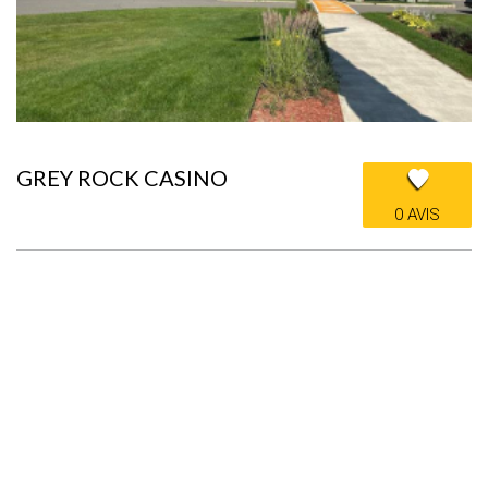
GREY ROCK CASINO
0 AVIS