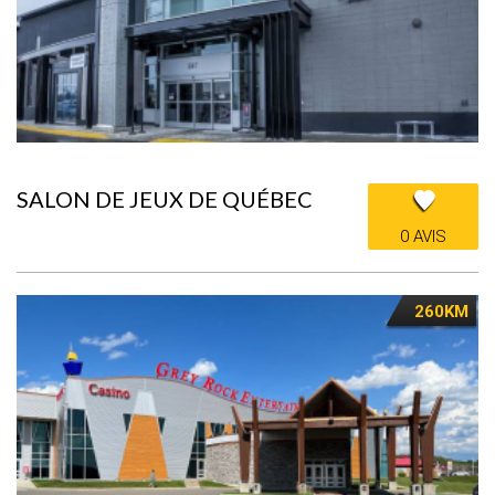
SALON DE JEUX DE QUÉBEC
0 AVIS
260KM