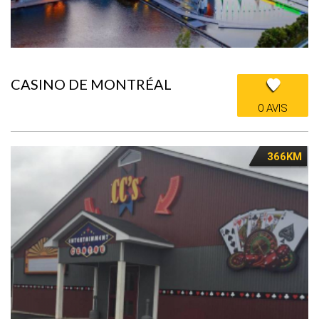
CASINO DE MONTRÉAL
0 AVIS
366KM