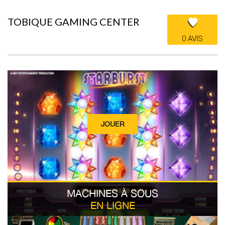
TOBIQUE GAMING CENTER
0 AVIS
JOUER
MACHINES À SOUS
EN LIGNE