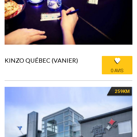
KINZO QUÉBEC (VANIER)
0 AVIS
259KM