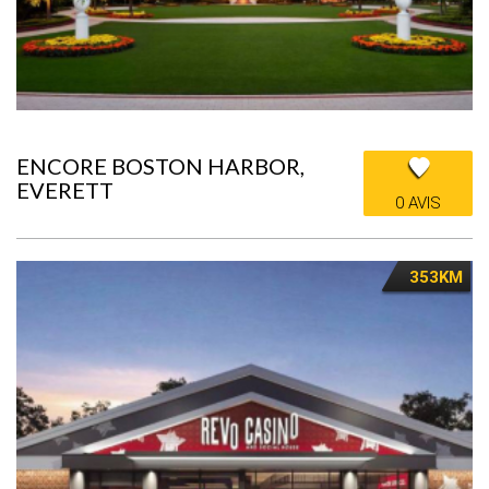
ENCORE BOSTON HARBOR,
EVERETT
0 AVIS
353KM