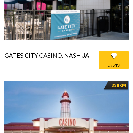
GATES CITY CASINO, NASHUA
0 AVIS
330KM