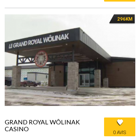
296KM
GRAND ROYAL WÔLINAK
CASINO
0 AVIS