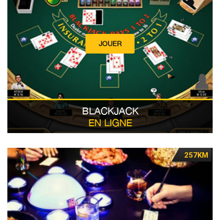
JOUER
BLACKJACK
EN LIGNE
257KM