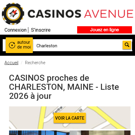
Connexion
S'inscrire
Jouez en ligne
autour
de moi
Accueil
Recherche
CASINOS proches de
CHARLESTON, MAINE - Liste
2026 à jour
VOIR LA CARTE