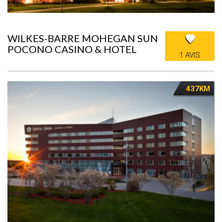
WILKES-BARRE MOHEGAN SUN
POCONO CASINO & HOTEL
1 AVIS
437KM