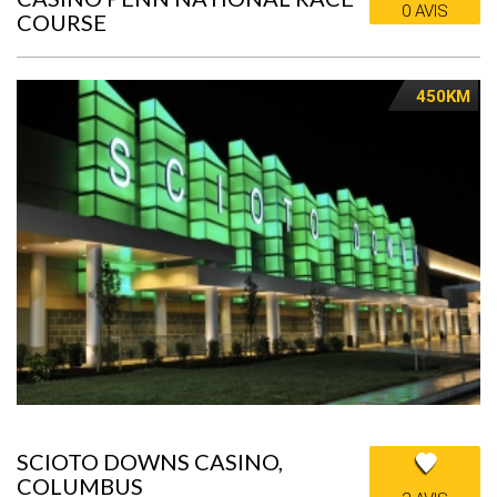
0 AVIS
COURSE
450KM
SCIOTO DOWNS CASINO,
COLUMBUS