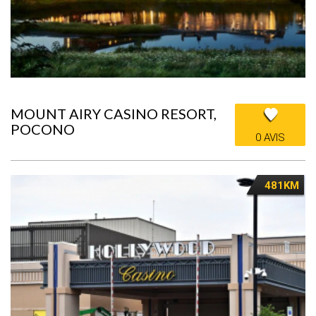
MOUNT AIRY CASINO RESORT,
POCONO
0 AVIS
481KM