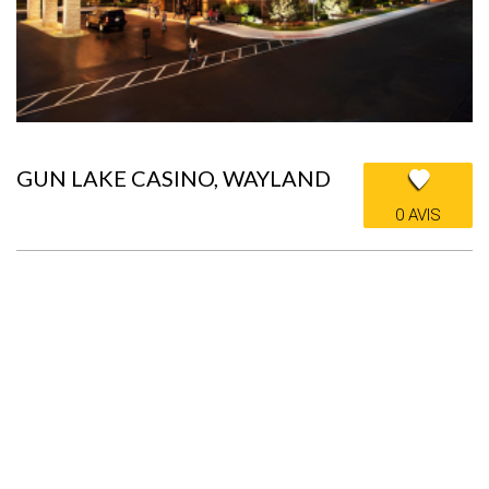
GUN LAKE CASINO, WAYLAND
0 AVIS