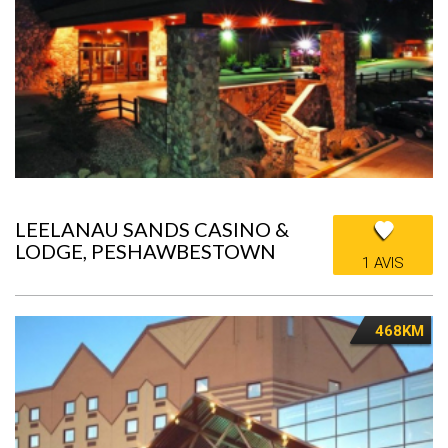
LEELANAU SANDS CASINO &
LODGE, PESHAWBESTOWN
1 AVIS
468KM