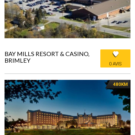
BAY MILLS RESORT & CASINO,
BRIMLEY
0 AVIS
480KM