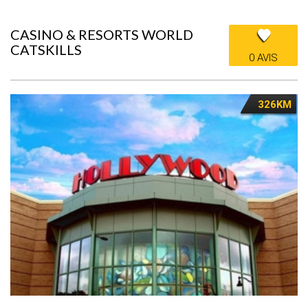
CASINO & RESORTS WORLD
CATSKILLS
0 AVIS
326KM