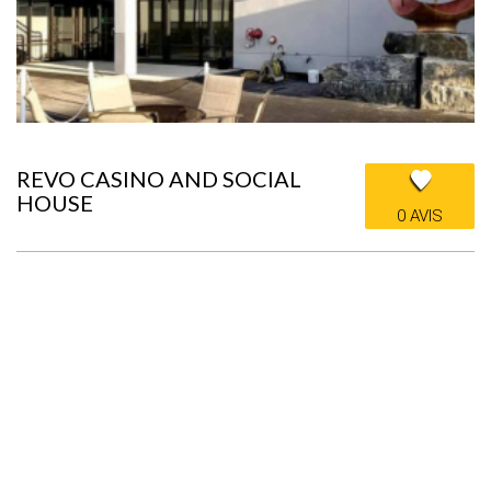
REVO CASINO AND SOCIAL
HOUSE
0 AVIS