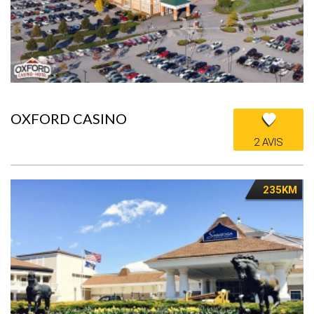
OXFORD CASINO
2 AVIS
235KM