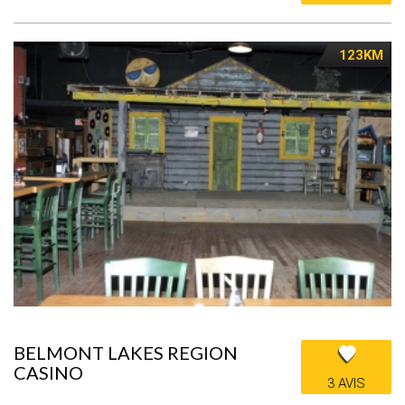
123KM
BELMONT LAKES REGION
CASINO
3 AVIS