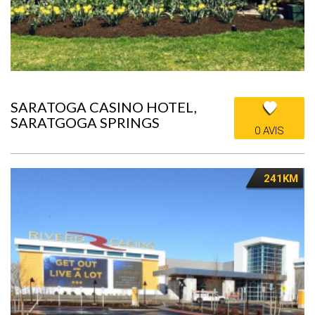
SARATOGA CASINO HOTEL,
SARATGOGA SPRINGS
0 AVIS
241KM