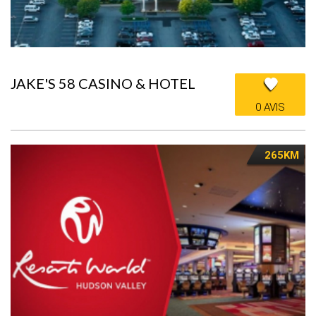
JAKE'S 58 CASINO & HOTEL
0 AVIS
265KM