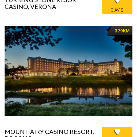
CASINO, VERONA
0 AVIS
379KM
MOUNT AIRY CASINO RESORT,