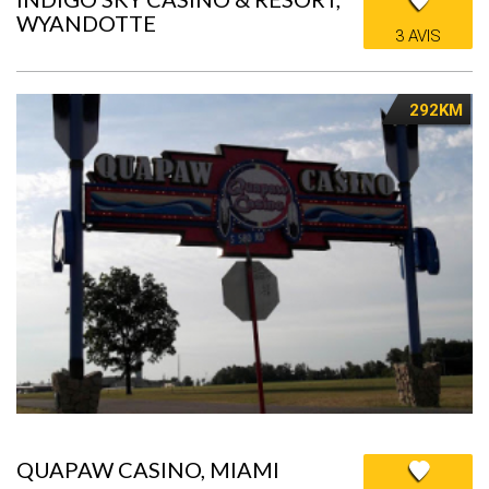
WYANDOTTE
3 AVIS
292KM
QUAPAW CASINO, MIAMI