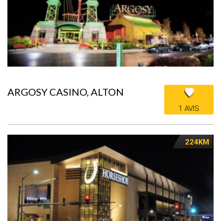
ARGOSY CASINO, ALTON
1 AVIS
224KM