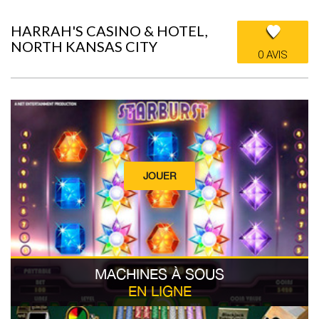
HARRAH'S CASINO & HOTEL,
NORTH KANSAS CITY
0 AVIS
JOUER
MACHINES À SOUS
EN LIGNE