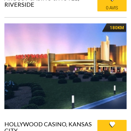
RIVERSIDE
0 AVIS
180KM
HOLLYWOOD CASINO, KANSAS
CITY