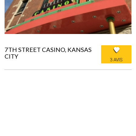
7TH STREET CASINO, KANSAS
CITY
3 AVIS