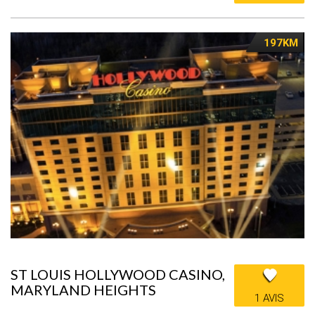
197KM
ST LOUIS HOLLYWOOD CASINO,
MARYLAND HEIGHTS
1 AVIS