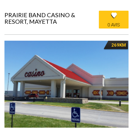
PRAIRIE BAND CASINO &
RESORT, MAYETTA
0 AVIS
269KM