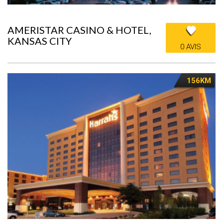
AMERISTAR CASINO & HOTEL,
KANSAS CITY
0 AVIS
156KM