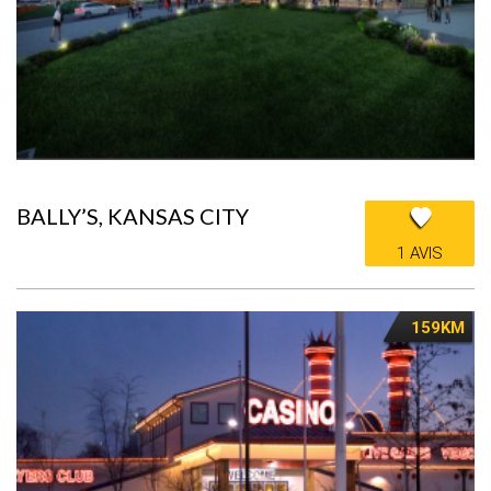
BALLY’S, KANSAS CITY
1 AVIS
159KM