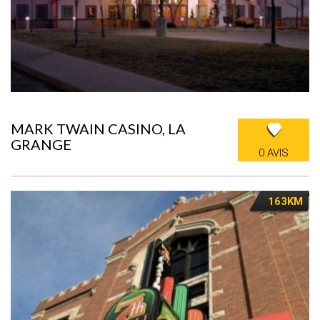
MARK TWAIN CASINO, LA
GRANGE
0 AVIS
163KM