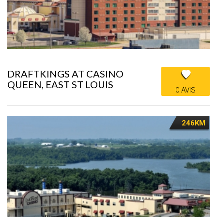
DRAFTKINGS AT CASINO
QUEEN, EAST ST LOUIS
0 AVIS
246KM