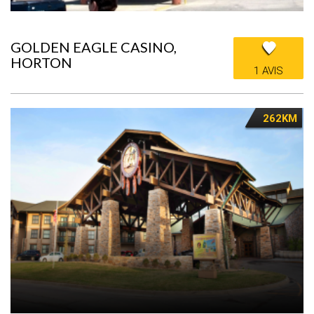
GOLDEN EAGLE CASINO,
HORTON
1 AVIS
262KM