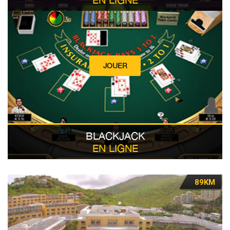
JOUER
BLACKJACK
EN LIGNE
89KM