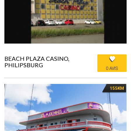
BEACH PLAZA CASINO,
PHILIPSBURG
0 AVIS
155KM