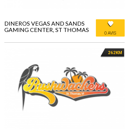
DINEROS VEGAS AND SANDS
GAMING CENTER, ST THOMAS
0 AVIS
262KM