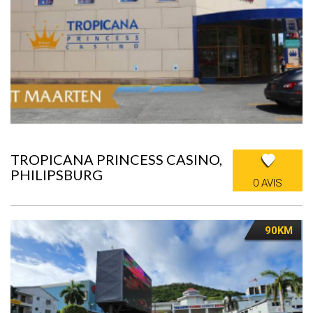
TROPICANA PRINCESS CASINO,
PHILIPSBURG
0 AVIS
90KM