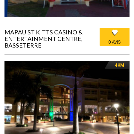
MAPAU ST KITTS CASINO &
ENTERTAINMENT CENTRE,
0 AVIS
BASSETERRE
4KM