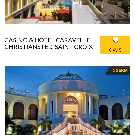
CASINO & HOTEL CARAVELLE
CHRISTIANSTED, SAINT CROIX
0 AVIS
225KM