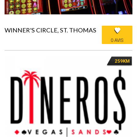
WINNER'S CIRCLE, ST. THOMAS
0 AVIS
259KM