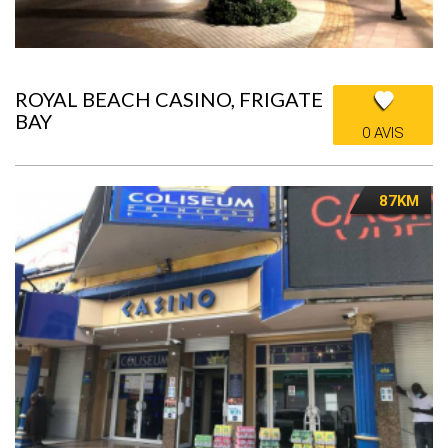
ROYAL BEACH CASINO, FRIGATE
BAY
0 AVIS
87KM