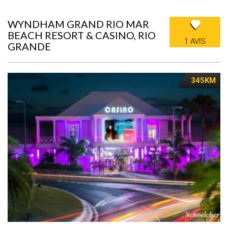
WYNDHAM GRAND RIO MAR
BEACH RESORT & CASINO, RIO
1 AVIS
GRANDE
345KM