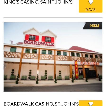
KING'S CASINO, SAINT JOHN'S
0 AVIS
95KM
BOARDWALK CASINO, ST JOHN'S