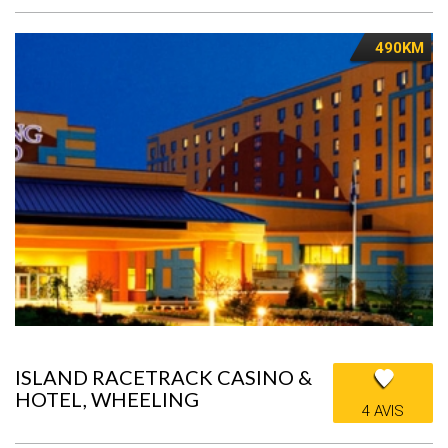
490KM
ISLAND RACETRACK CASINO &
HOTEL, WHEELING
4 AVIS