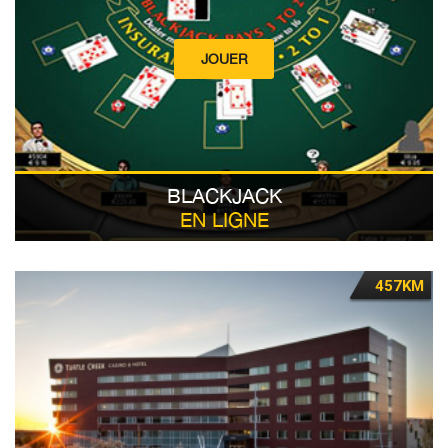
JOUER
BLACKJACK
EN LIGNE
457KM