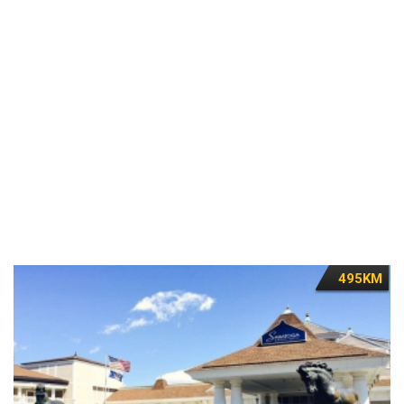
495KM