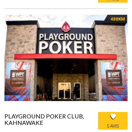
488KM
PLAYGROUND POKER CLUB,
KAHNAWAKE
5 AVIS