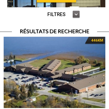
FILTRES
RÉSULTATS DE RECHERCHE
446KM