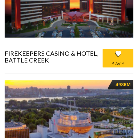
FIREKEEPERS CASINO & HOTEL,
BATTLE CREEK
3 AVIS
498KM