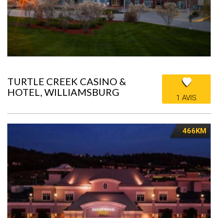
TURTLE CREEK CASINO &
HOTEL, WILLIAMSBURG
1 AVIS
466KM