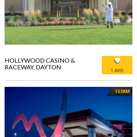
HOLLYWOOD CASINO &
RACEWAY, DAYTON
1 AVIS
153KM