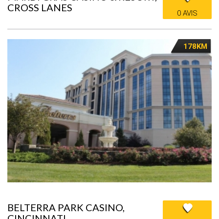
CROSS LANES
0 AVIS
178KM
BELTERRA PARK CASINO,
CINCINNATI