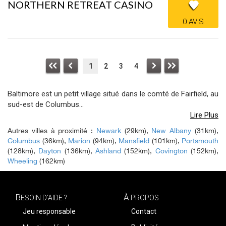
NORTHERN RETREAT CASINO
0 AVIS
1
2
3
4
Baltimore est un petit village situé dans le comté de Fairfield, au
sud-est de Columbus
...
Lire Plus
Autres villes à proximité :
Newark
(29km),
New Albany
(31km),
Columbus
(36km),
Marion
(94km),
Mansfield
(101km),
Portsmouth
(128km),
Dayton
(136km),
Ashland
(152km),
Covington
(152km),
Wheeling
(162km)
B
À
ESOIN D'AIDE ?
PROPOS
Jeu responsable
Contact