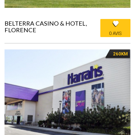
BELTERRA CASINO & HOTEL,
FLORENCE
0 AVIS
260KM