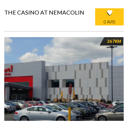
THE CASINO AT NEMACOLIN
0 AVIS
267KM