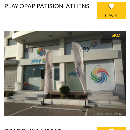
PLAY OPAP PATISION, ATHENS
0 AVIS
5KM