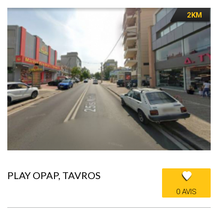
2KM
PLAY OPAP, TAVROS
0 AVIS