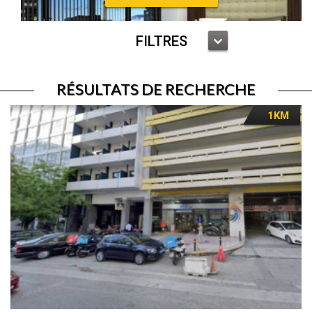
FILTRES
RÉSULTATS DE RECHERCHE
1KM