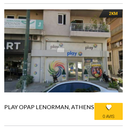
2KM
PLAY OPAP LENORMAN, ATHENS
0 AVIS