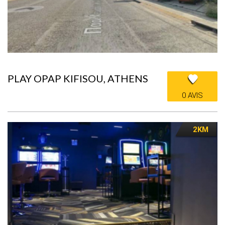
PLAY OPAP KIFISOU, ATHENS
0 AVIS
2KM