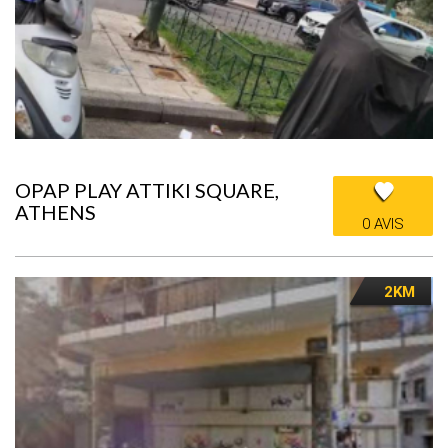
OPAP PLAY ATTIKI SQUARE,
ATHENS
0 AVIS
2KM