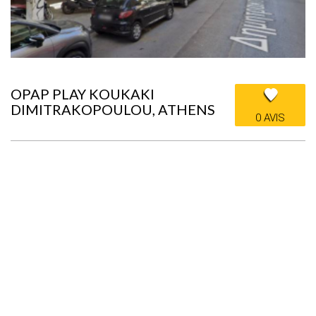
OPAP PLAY KOUKAKI
DIMITRAKOPOULOU, ATHENS
0 AVIS