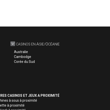
A
O
CASINOS EN
SIE/
CÉANIE
Australie
Cambodge
Corée du Sud
RES CASINOS ET JEUX A PROXIMITÉ
ines à sous à proximité
ette à proximité