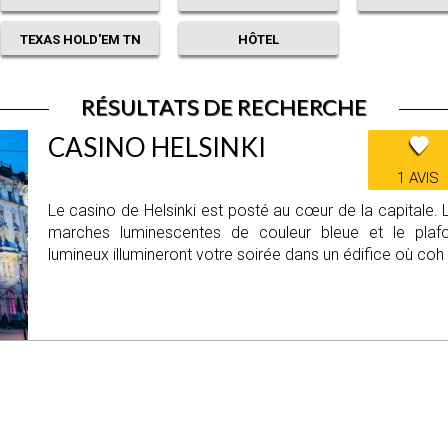
TEXAS HOLD'EM TN
HÔTEL
RÉSULTATS DE RECHERCHE
CASINO HELSINKI
1 AVIS
Le casino de Helsinki est posté au cœur de la capitale. 
marches luminescentes de couleur bleue et le plaf
lumineux illumineront votre soirée dans un édifice où coh