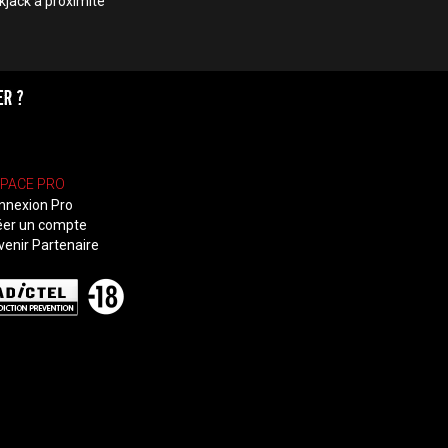
kjack à proximité
PACE PRO
nnexion Pro
éer un compte
venir Partenaire