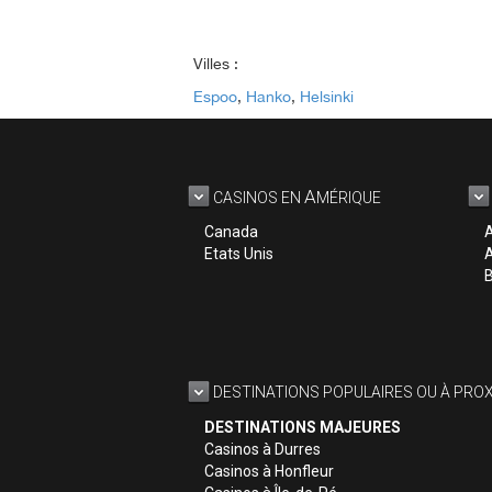
Villes :
Espoo
,
Hanko
,
Helsinki
A
CASINOS EN
MÉRIQUE
Canada
Etats Unis
A
DESTINATIONS POPULAIRES OU À PROX
DESTINATIONS MAJEURES
Casinos à Durres
Casinos à Honfleur