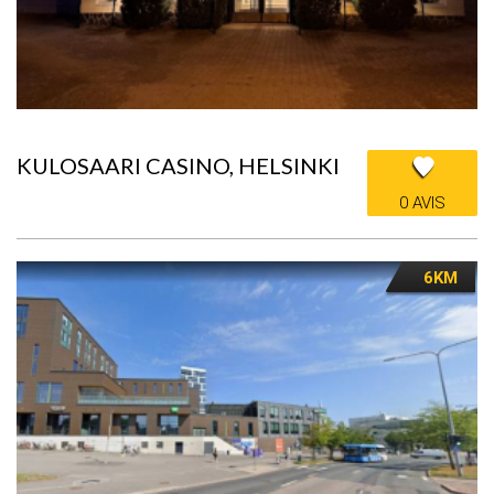
KULOSAARI CASINO, HELSINKI
0 AVIS
6KM