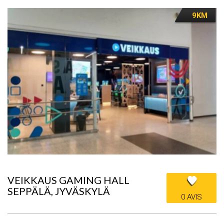
9KM
VEIKKAUS GAMING HALL
SEPPÄLÄ, JYVÄSKYLÄ
0 AVIS