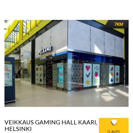
7KM
VEIKKAUS GAMING HALL KAARI,
HELSINKI
0 AVIS