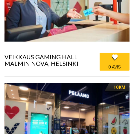
VEIKKAUS GAMING HALL
MALMIN NOVA, HELSINKI
0 AVIS
10KM