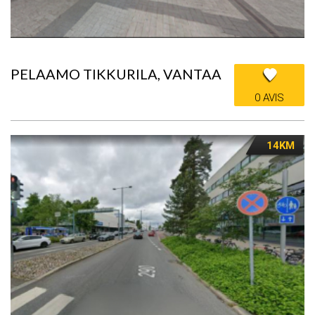
PELAAMO TIKKURILA, VANTAA
0 AVIS
14KM