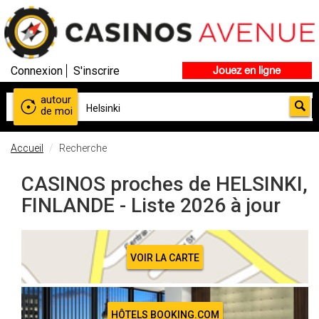
Connexion
S'inscrire
Jouez en ligne
autour
de moi
Accueil
Recherche
CASINOS proches de HELSINKI,
FINLANDE - Liste 2026 à jour
VOIR LA CARTE
HÔTELS BOOKING.COM