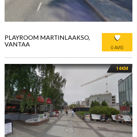
PLAYROOM MARTINLAAKSO,
VANTAA
0 AVIS
14KM