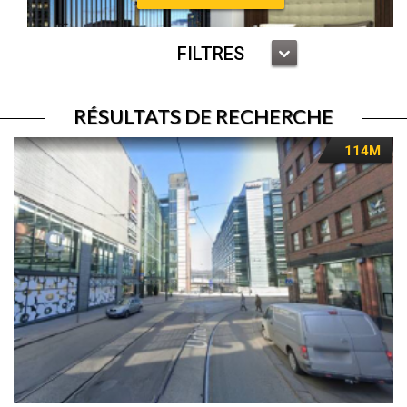
FILTRES
RÉSULTATS DE RECHERCHE
114M