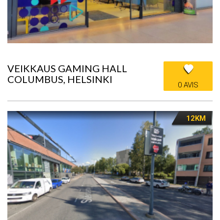
VEIKKAUS GAMING HALL
COLUMBUS, HELSINKI
0 AVIS
12KM