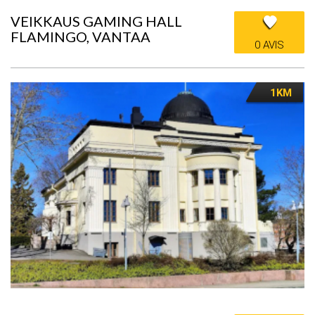
VEIKKAUS GAMING HALL
FLAMINGO, VANTAA
0 AVIS
1KM