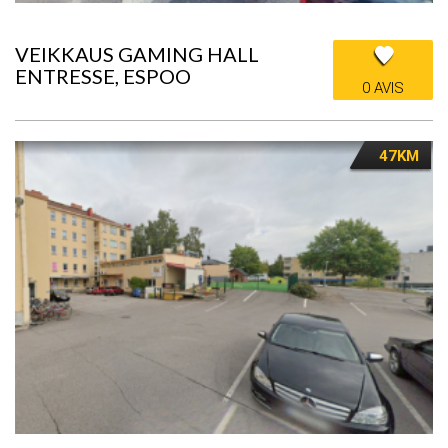
VEIKKAUS GAMING HALL
ENTRESSE, ESPOO
0 AVIS
47KM