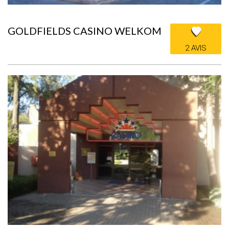
GOLDFIELDS CASINO WELKOM
2 AVIS