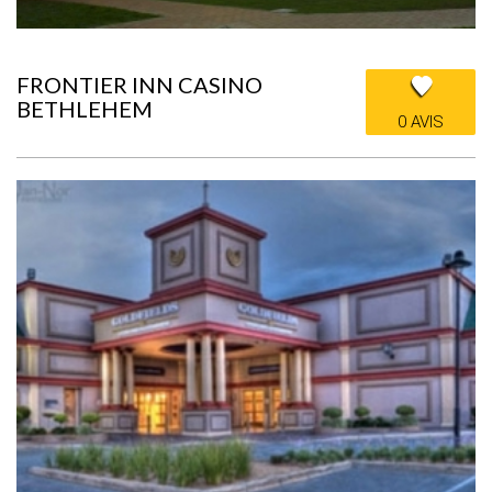
FRONTIER INN CASINO
BETHLEHEM
0 AVIS