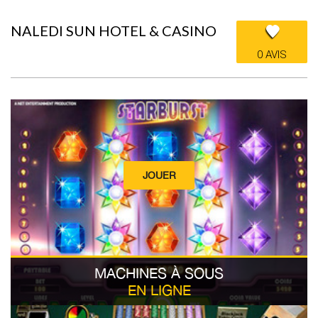
NALEDI SUN HOTEL & CASINO
0 AVIS
JOUER
MACHINES À SOUS
EN LIGNE