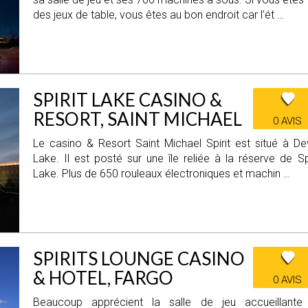
des jeux de table, vous êtes au bon endroit car l’ét …
SPIRIT LAKE CASINO &
RESORT, SAINT MICHAEL
0 AVIS
Le casino & Resort Saint Michael Spirit est situé à Dev
Lake. Il est posté sur une île reliée à la réserve de Spi
Lake. Plus de 650 rouleaux électroniques et machin …
SPIRITS LOUNGE CASINO
& HOTEL, FARGO
0 AVIS
Beaucoup apprécient la salle de jeu accueillante