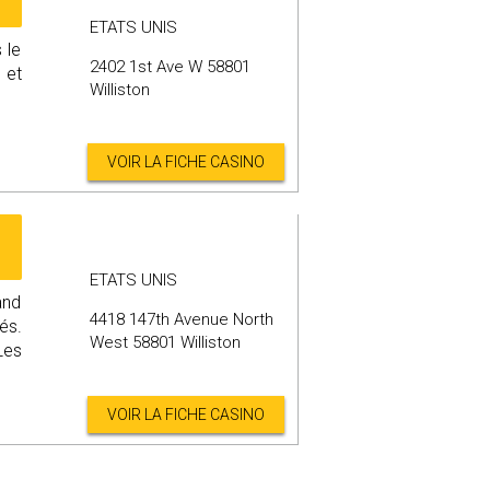
ETATS UNIS
 le
2402 1st Ave W
58801
 et
Williston
VOIR LA FICHE CASINO
ETATS UNIS
and
4418 147th Avenue North
és.
West
58801
Williston
Les
VOIR LA FICHE CASINO