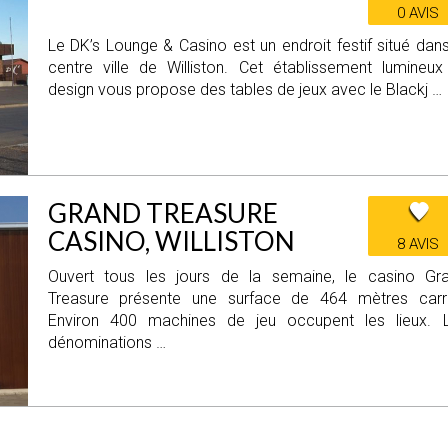
0 AVIS
Le DK’s Lounge & Casino est un endroit festif situé dans
centre ville de Williston. Cet établissement lumineux
design vous propose des tables de jeux avec le Blackj …
GRAND TREASURE
CASINO, WILLISTON
8 AVIS
Ouvert tous les jours de la semaine, le casino Gr
Treasure présente une surface de 464 mètres carr
Environ 400 machines de jeu occupent les lieux. 
dénominations …