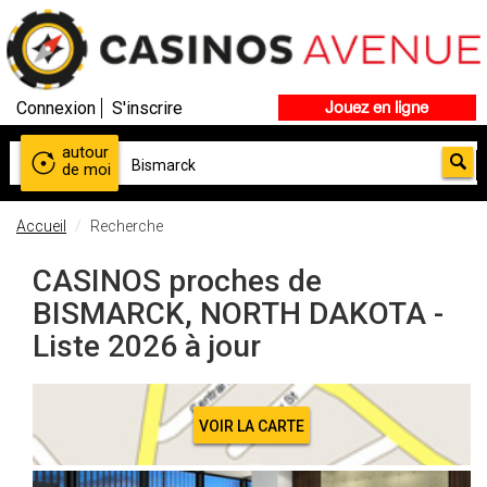
Connexion
S'inscrire
Jouez en ligne
autour
de moi
Accueil
Recherche
CASINOS proches de
BISMARCK, NORTH DAKOTA -
Liste 2026 à jour
VOIR LA CARTE