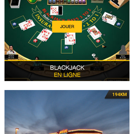
JOUER
BLACKJACK
EN LIGNE
194KM