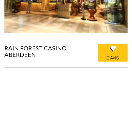
RAIN FOREST CASINO,
ABERDEEN
0 AVIS