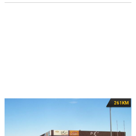
261KM