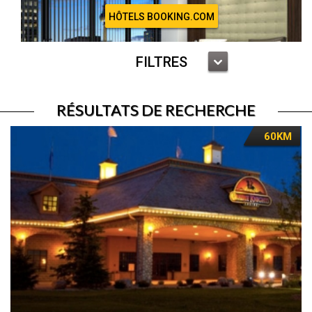
HÔTELS BOOKING.COM
FILTRES
RÉSULTATS DE RECHERCHE
60KM