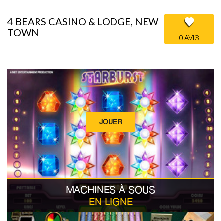
4 BEARS CASINO & LODGE, NEW
TOWN
0 AVIS
JOUER
MACHINES À SOUS
EN LIGNE