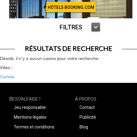
HÔTELS BOOKING.COM
FILTRES
RÉSULTATS DE RECHERCHE
Désolé, il n'y a aucun casino pour votre recherche
Villes :
Carlisle
B
À
ESOIN D'AIDE ?
PROPOS
Jeu responsable
Contact
Mentions légales
Publicité
Termes et conditions
Blog