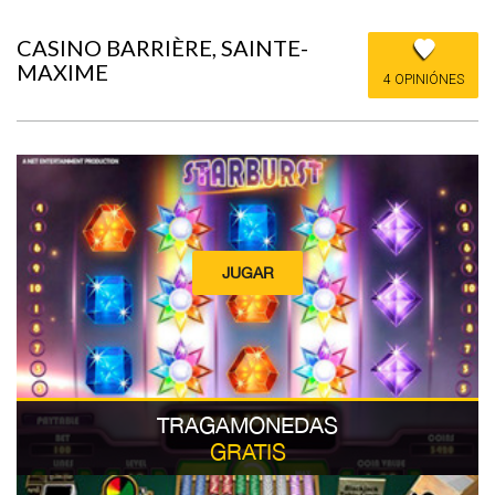
CASINO BARRIÈRE, SAINTE-
MAXIME
4 OPINIÓNES
JUGAR
TRAGAMONEDAS
GRATIS