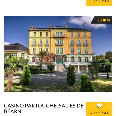
1 OPINIÓNES
333KM
CASINO PARTOUCHE, SALIES DE
BÉARN
3 OPINIÓNES