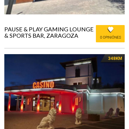
PAUSE & PLAY GAMING LOUNGE
& SPORTS BAR, ZARAGOZA
0 OPINIÓNES
348KM