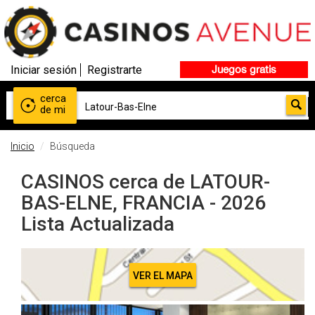
Iniciar sesión
Registrarte
Juegos gratis
cerca
de mi
Inicio
Búsqueda
CASINOS cerca de LATOUR-
BAS-ELNE, FRANCIA - 2026
Lista Actualizada
VER EL MAPA