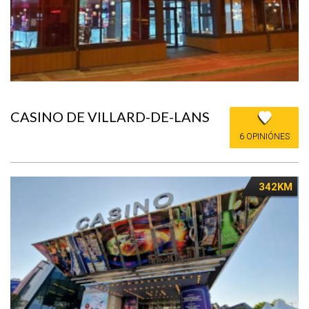
CASINO DE VILLARD-DE-LANS
6 OPINIÓNES
342KM