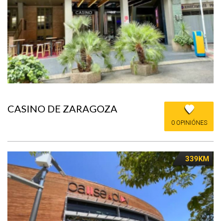
CASINO DE ZARAGOZA
0 OPINIÓNES
339KM