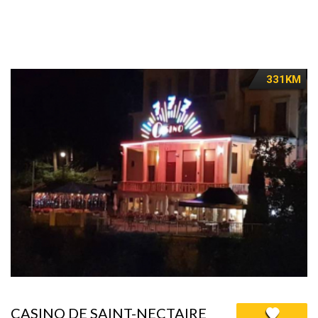
331KM
CASINO DE SAINT-NECTAIRE