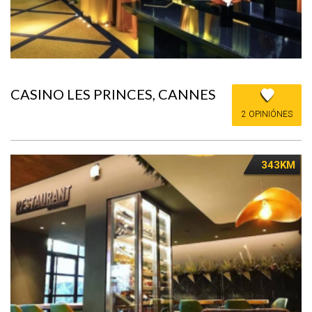
CASINO LES PRINCES, CANNES
2 OPINIÓNES
343KM