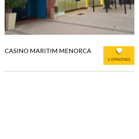
CASINO MARITIM MENORCA
0 OPINIÓNES