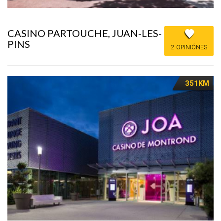
CASINO PARTOUCHE, JUAN-LES-
PINS
2 OPINIÓNES
351KM