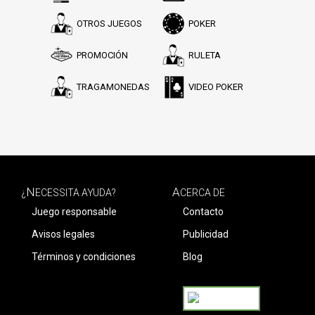
OTROS JUEGOS
POKER
PROMOCIÓN
RULETA
TRAGAMONEDAS
VIDEO POKER
N
A
¿
ECESSITA AYUDA?
CERCA DE
Juego responsable
Contacto
Avisos legales
Publicidad
Términos y condiciones
Blog