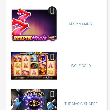
RESPIN MANIA
WOLF GOLD
THE MAGIC SHOPPE