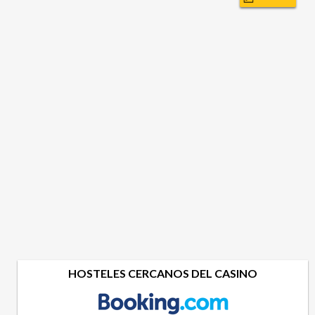
HOSTELES CERCANOS DEL CASINO