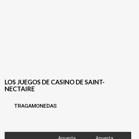
LOS JUEGOS DE CASINO DE SAINT-
NECTAIRE
TRAGAMONEDAS
Apuesta
Apuesta