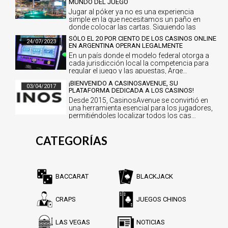
MUNDO DEL JUEGO
Jugar al póker ya no es una experiencia
simple en la que necesitamos un paño en
donde colocar las cartas. Siguiendo las
deman…
SÓLO EL 20 POR CIENTO DE LOS CASINOS ONLINE
24/07/2023
EN ARGENTINA OPERAN LEGALMENTE
En un país donde el modelo federal otorga a
cada jurisdicción local la competencia para
regular el juego y las apuestas, Arge…
¡BIENVENIDO A CASINOSAVENUE, SU
03/04/2017
PLATAFORMA DEDICADA A LOS CASINOS!
Desde 2015, CasinosAvenue se convirtió en
una herramienta esencial para los jugadores,
permitiéndoles localizar todos los cas…
CATEGORÍAS
BACCARAT
BLACKJACK
CRAPS
JUEGOS CHINOS
LAS VEGAS
NOTICIAS