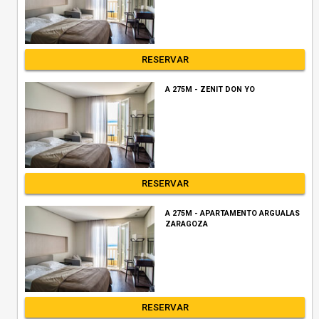
RESERVAR
A 275M - ZENIT DON YO
RESERVAR
A 275M - APARTAMENTO ARGUALAS
ZARAGOZA
RESERVAR