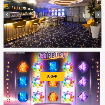
JUGAR