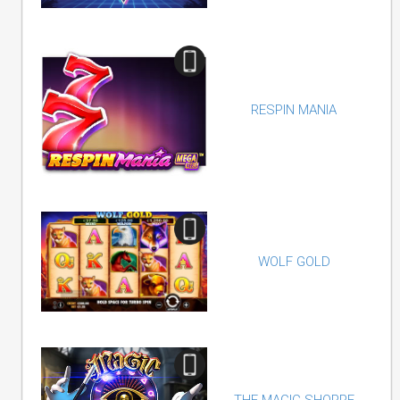
RESPIN MANIA
WOLF GOLD