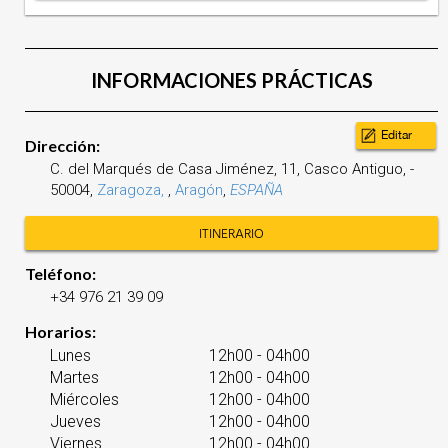
INFORMACIONES PRÁCTICAS
Editar
Dirección:
C. del Marqués de Casa Jiménez, 11, Casco Antiguo,
-
50004,
Zaragoza,
,
Aragón
,
ESPAÑA
ITINERARIO
Teléfono:
+34 976 21 39 09
Horarios:
Lunes
12h00 - 04h00
Martes
12h00 - 04h00
Miércoles
12h00 - 04h00
Jueves
12h00 - 04h00
Viernes
12h00 - 04h00