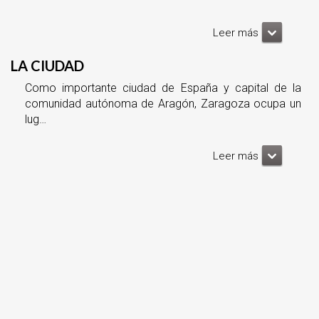
Leer más
LA CIUDAD
Como importante ciudad de España y capital de la
comunidad autónoma de Aragón, Zaragoza ocupa un
lug…
Leer más