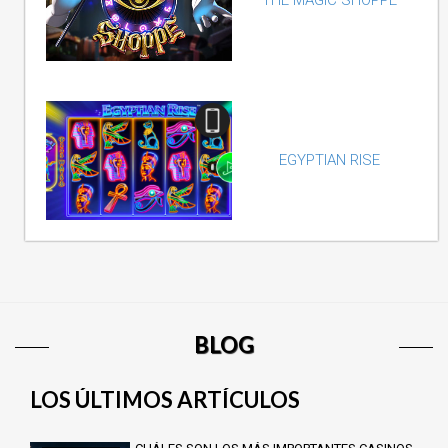
THE MAGIC SHOPPE
EGYPTIAN RISE
BLOG
LOS ÚLTIMOS ARTÍCULOS