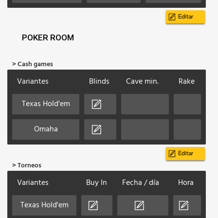
Editar
POKER ROOM
> Cash games
Variantes
Blinds
Cave min.
Rake
Texas Hold'em
Omaha
Editar
> Torneos
Variantes
Buy In
Fecha / día
Hora
Texas Hold'em