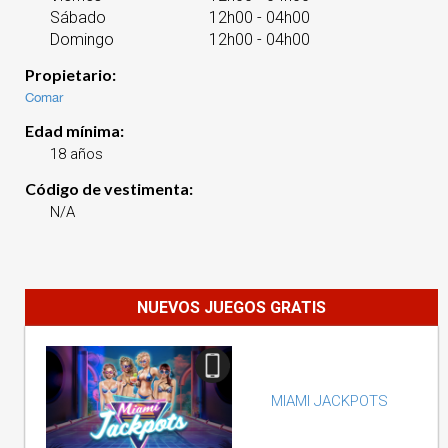
Sábado
12h00 - 04h00
Domingo
12h00 - 04h00
Propietario:
Comar
Edad mínima:
18 años
Código de vestimenta:
N/A
NUEVOS JUEGOS GRATIS
MIAMI JACKPOTS