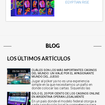
EGYPTIAN RISE
BLOG
LOS ÚLTIMOS ARTÍCULOS
CUÁLES SON LOS MÁS IMPORTANTES CASINOS
09/04/2025
DEL MUNDO: UN VIAJE POR EL APASIONANTE
MUNDO DEL JUEGO
Jugar al póker ya no es una experiencia
simple en la que necesitamos un paño en
donde colocar las cartas. Siguiendo las
deman…
SÓLO EL 20 POR CIENTO DE LOS CASINOS ONLINE
24/07/2023
EN ARGENTINA OPERAN LEGALMENTE
En un país donde el modelo federal otorga a
cada jurisdicción local la competencia para