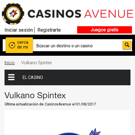
Iniciar sesión
Registrarte
Juegos gratis
cerca
de mi
Inicio
Vulkano Spintex
EL CASINO
Vulkano Spintex
Última actualización de
CasinosAvenue
el
01/08/2017