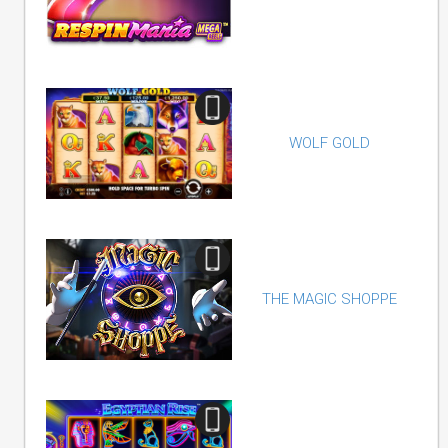
WOLF GOLD
THE MAGIC SHOPPE