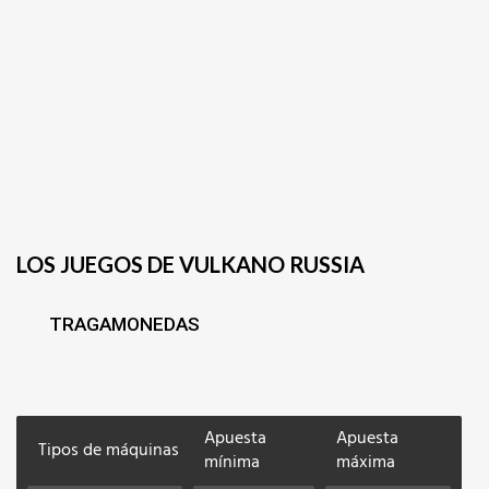
LOS JUEGOS DE VULKANO RUSSIA
TRAGAMONEDAS
Apuesta
Apuesta
Tipos de máquinas
mínima
máxima