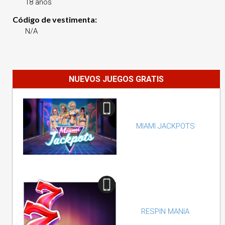
18 años
Código de vestimenta:
N/A
NUEVOS JUEGOS GRATIS
MIAMI JACKPOTS
RESPIN MANIA