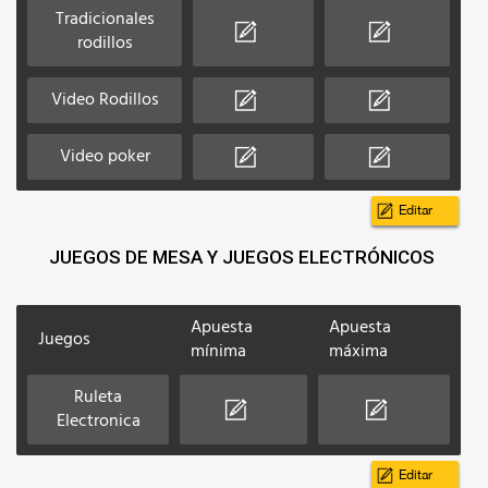
Tradicionales
rodillos
Video Rodillos
Video poker
Editar
JUEGOS DE MESA Y JUEGOS ELECTRÓNICOS
Apuesta
Apuesta
Juegos
mínima
máxima
Ruleta
Electronica
Editar