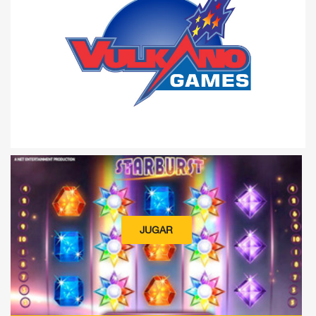
JUGAR