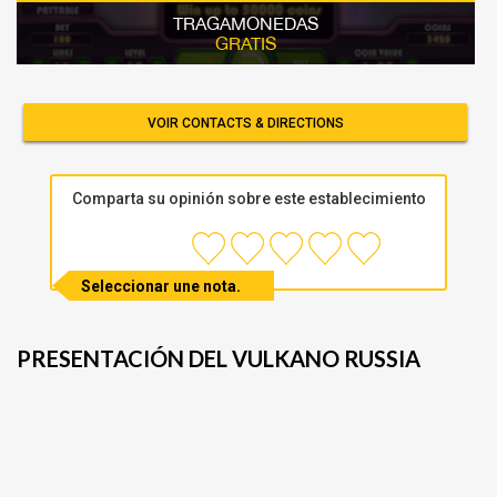
TRAGAMONEDAS
GRATIS
VOIR CONTACTS & DIRECTIONS
Comparta su opinión sobre este establecimiento
Seleccionar une nota.
PRESENTACIÓN DEL VULKANO RUSSIA