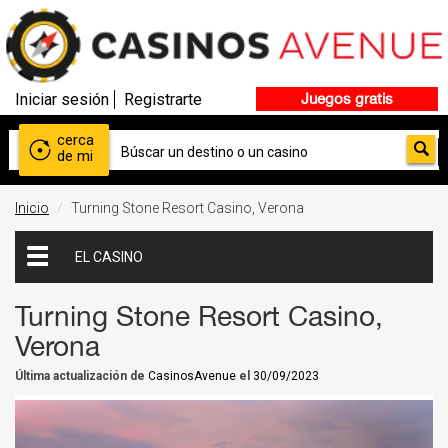
Iniciar sesión
Registrarte
Juegos gratis
cerca
de mi
Inicio
Turning Stone Resort Casino, Verona
EL CASINO
Turning Stone Resort Casino,
Verona
Última actualización de
CasinosAvenue
el
30/09/2023