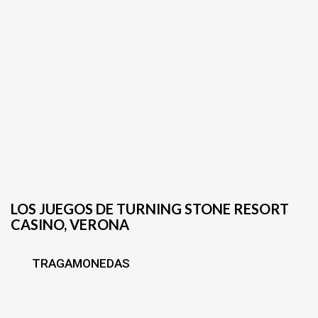
LOS JUEGOS DE TURNING STONE RESORT
CASINO, VERONA
TRAGAMONEDAS