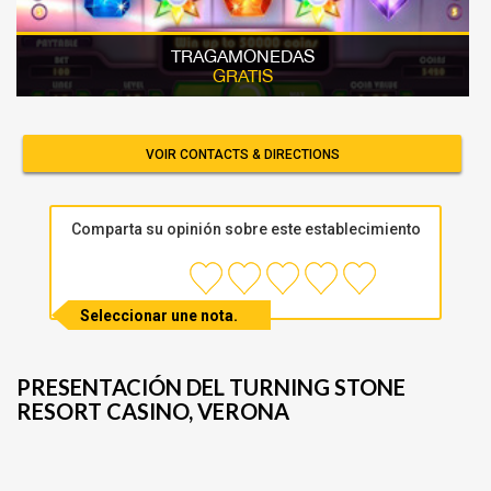
TRAGAMONEDAS
GRATIS
VOIR CONTACTS & DIRECTIONS
Comparta su opinión sobre este establecimiento
Seleccionar une nota.
PRESENTACIÓN DEL TURNING STONE
RESORT CASINO, VERONA