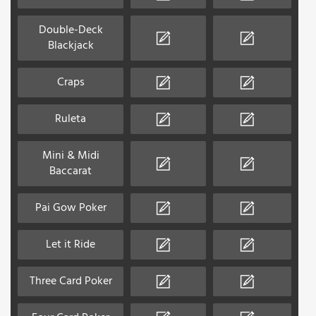
Double-Deck
Blackjack
Craps
Ruleta
Mini & Midi
Baccarat
Pai Gow Poker
Let it Ride
Three Card Poker