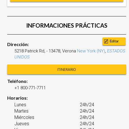
INFORMACIONES PRÁCTICAS
Editar
Dirección:
5218 Patrick Rd,
-
13478,
Verona
New York (NY)
,
ESTADOS
UNIDOS
ITINERARIO
Teléfono:
+1 800-771-7711
Horarios:
Lunes
24h/24
Martes
24h/24
Miércoles
24h/24
Jueves
24h/24