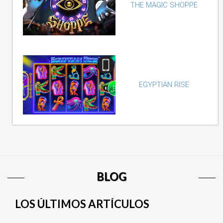
THE MAGIC SHOPPE
EGYPTIAN RISE
BLOG
LOS ÚLTIMOS ARTÍCULOS