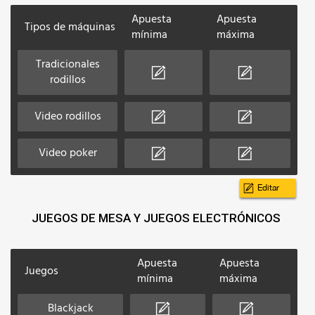
Apuesta
Apuesta
Tipos de máquinas
mínima
máxima
Tradicionales
rodillos
Video rodillos
Video poker
Editar
JUEGOS DE MESA Y JUEGOS ELECTRÓNICOS
Apuesta
Apuesta
Juegos
mínima
máxima
Blackjack