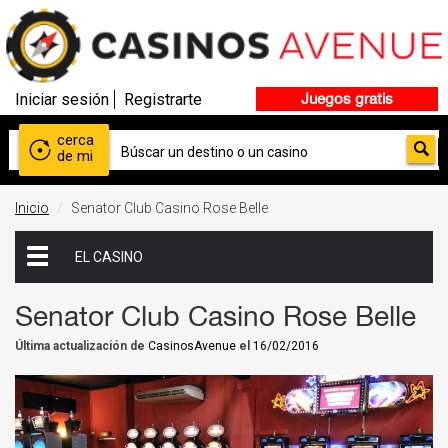
Iniciar sesión
Registrarte
Juegos gratis
cerca
de mi
Inicio
Senator Club Casino Rose Belle
EL CASINO
Senator Club Casino Rose Belle
Última actualización de
CasinosAvenue
el
16/02/2016