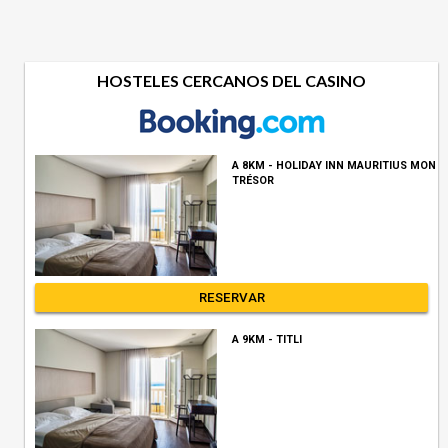
HOSTELES CERCANOS DEL CASINO
A 8KM - HOLIDAY INN MAURITIUS MON
TRÉSOR
RESERVAR
A 9KM - TITLI