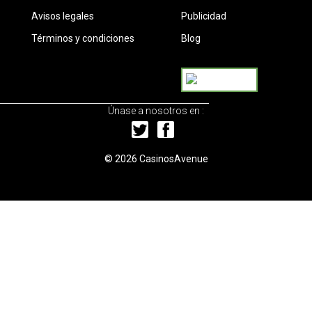
Avisos legales
Publicidad
Términos y condiciones
Blog
Únase a nosotros en :
© 2026
CasinosAvenue