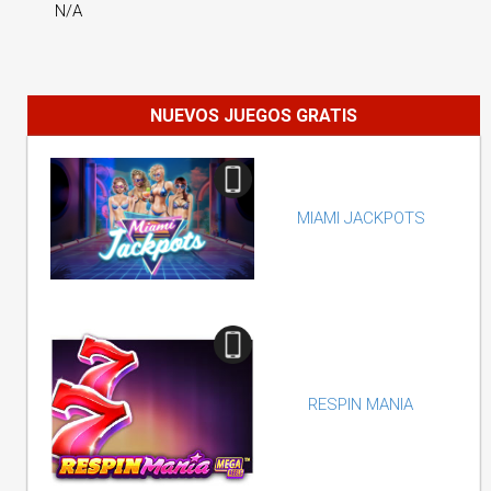
N/A
NUEVOS JUEGOS GRATIS
MIAMI JACKPOTS
RESPIN MANIA