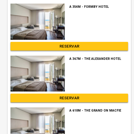
A 354M - FORMBY HOTEL
RESERVAR
A 367M - THE ALEXANDER HOTEL
RESERVAR
A 610M - THE GRAND ON MACFIE