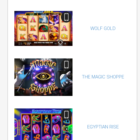
WOLF GOLD
THE MAGIC SHOPPE
EGYPTIAN RISE