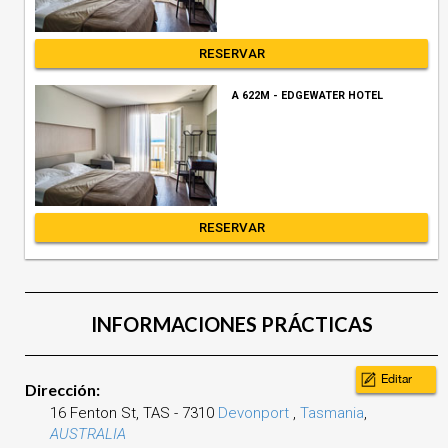
RESERVAR
A 622M - EDGEWATER HOTEL
RESERVAR
INFORMACIONES PRÁCTICAS
Editar
Dirección:
16 Fenton St, TAS
-
7310
Devonport
,
Tasmania
,
AUSTRALIA