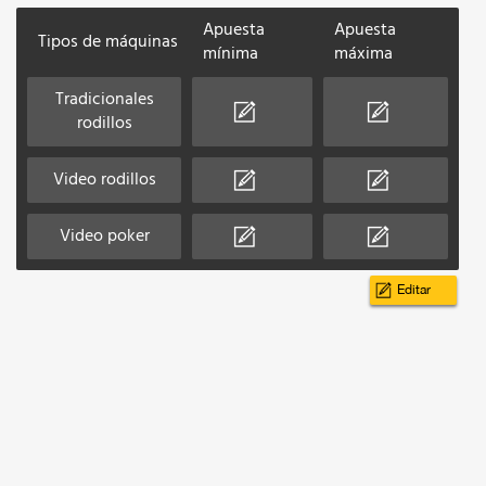
Apuesta
Apuesta
Tipos de máquinas
mínima
máxima
Tradicionales
rodillos
Video rodillos
Video poker
Editar