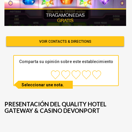
TRAGAMONEDAS
GRATIS
VOIR CONTACTS & DIRECTIONS
Comparta su opinión sobre este establecimiento
Seleccionar une nota.
PRESENTACIÓN DEL QUALITY HOTEL
GATEWAY & CASINO DEVONPORT