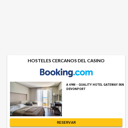
HOSTELES CERCANOS DEL CASINO
A 49M - QUALITY HOTEL GATEWAY INN
DEVONPORT
RESERVAR