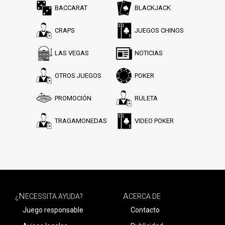
BACCARAT
BLACKJACK
CRAPS
JUEGOS CHINOS
LAS VEGAS
NOTICIAS
OTROS JUEGOS
POKER
PROMOCIÓN
RULETA
TRAGAMONEDAS
VIDEO POKER
N
A
¿
ECESSITA AYUDA?
CERCA DE
Juego responsable
Contacto