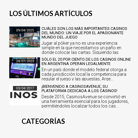
LOS ÚLTIMOS ARTÍCULOS
CUÁLES SON LOS MÁS IMPORTANTES CASINOS
09/04/2025
DEL MUNDO: UN VIAJE POR EL APASIONANTE
MUNDO DEL JUEGO
Jugar al póker ya no es una experiencia
simple en la que necesitamos un paño en
donde colocar las cartas. Siguiendo las
deman…
SÓLO EL 20 POR CIENTO DE LOS CASINOS ONLINE
24/07/2023
EN ARGENTINA OPERAN LEGALMENTE
En un país donde el modelo federal otorga a
cada jurisdicción local la competencia para
regular el juego y las apuestas, Arge…
¡BIENVENIDO A CASINOSAVENUE, SU
03/04/2017
PLATAFORMA DEDICADA A LOS CASINOS!
Desde 2015, CasinosAvenue se convirtió en
una herramienta esencial para los jugadores,
permitiéndoles localizar todos los cas…
CATEGORÍAS