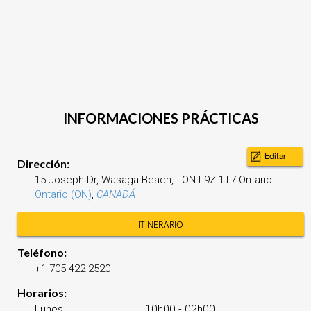
INFORMACIONES PRÁCTICAS
Editar
Dirección:
15 Joseph Dr, Wasaga Beach,
-
ON L9Z 1T7
Ontario
Ontario (ON)
,
CANADÁ
ITINERARIO
Teléfono:
+1 705-422-2520
Horarios:
Lunes
10h00 - 02h00