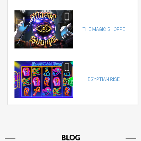
THE MAGIC SHOPPE
EGYPTIAN RISE
BLOG