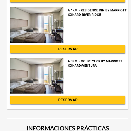
A 1KM - RESIDENCE INN BY MARRIOTT
OXNARD RIVER RIDGE
RESERVAR
A 3KM - COURTYARD BY MARRIOTT
OXNARD/VENTURA
RESERVAR
INFORMACIONES PRÁCTICAS