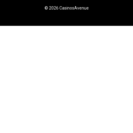
© 2026
CasinosAvenue