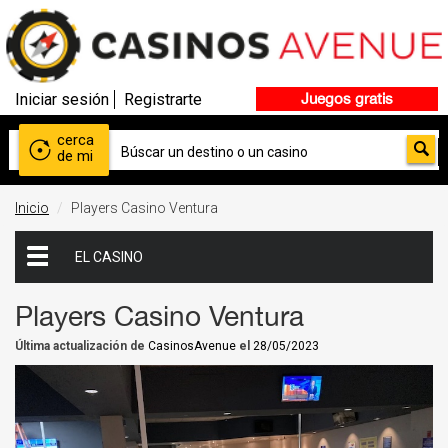
Iniciar sesión
Registrarte
Juegos gratis
cerca
de mi
Inicio
Players Casino Ventura
EL CASINO
Players Casino Ventura
Última actualización de
CasinosAvenue
el
28/05/2023