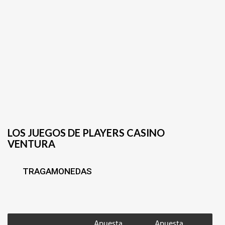
LOS JUEGOS DE PLAYERS CASINO
VENTURA
TRAGAMONEDAS
Apuesta
Apuesta