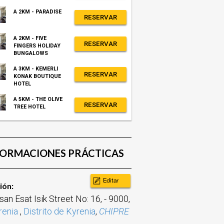
A 2KM - PARADISE
RESERVAR
A 2KM - FIVE
RESERVAR
FINGERS HOLIDAY
BUNGALOWS
A 3KM - KEMERLI
RESERVAR
KONAK BOUTIQUE
HOTEL
A 5KM - THE OLIVE
RESERVAR
TREE HOTEL
FORMACIONES PRÁCTICAS
Editar
ión:
an Esat Isik Street No: 16,
-
9000,
renia
,
Distrito de Kyrenia
,
CHIPRE