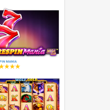
PIN MANIA