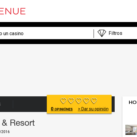
HO
S
0
> Dar su opinión
OPINIÓNES
 & Resort
/2016