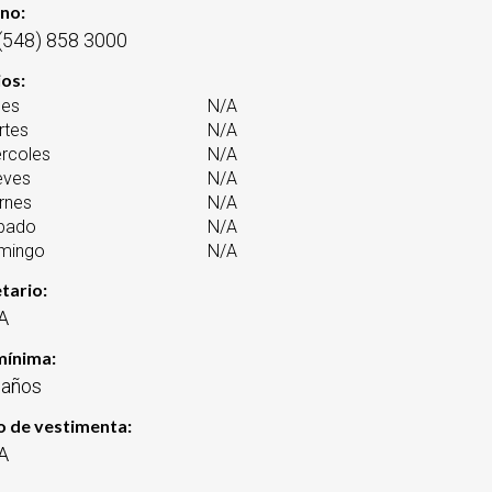
no:
(548) 858 3000
os:
nes
N/A
rtes
N/A
rcoles
N/A
eves
N/A
rnes
N/A
bado
N/A
mingo
N/A
tario:
A
mínima:
 años
 de vestimenta:
A