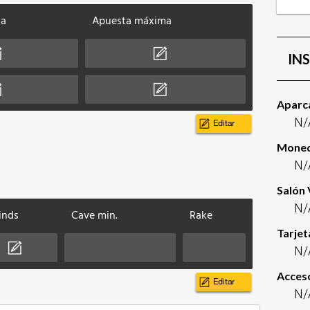
ma
Apuesta máxima
IN
Aparc
N/
Editar
Moned
N/
Salón V
N/
inds
Cave min.
Rake
Tarjet
N/
Acceso
Editar
N/