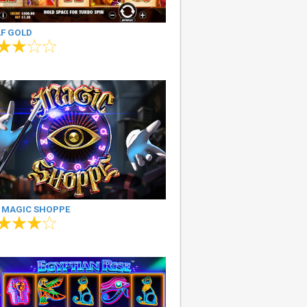
F GOLD
 MAGIC SHOPPE