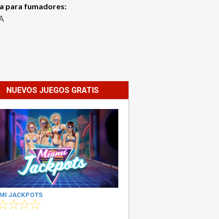
ca para fumadores:
A
NUEVOS JUEGOS GRATIS
MI JACKPOTS