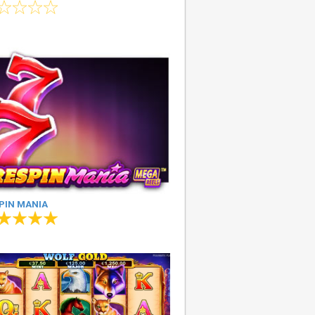
PIN MANIA