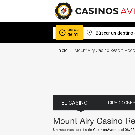
cerca
de mi
Inicio
Mount Airy Casino Resort, Poc
EL CASINO
DIRECCIONE
Mount Airy Casino Re
Última actualización de
CasinosAvenue
el
06/08