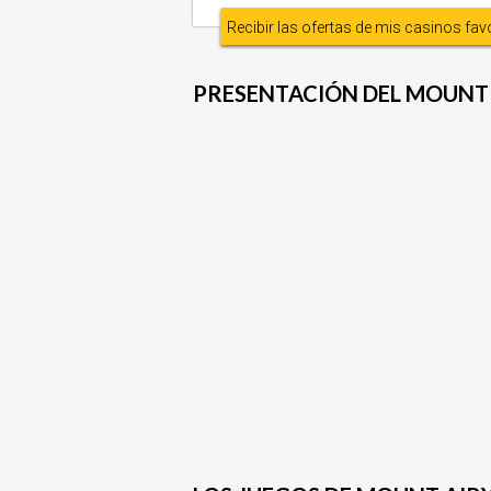
Recibir las ofertas de mis casinos fav
PRESENTACIÓN DEL MOUNT 