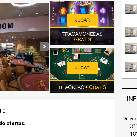
JUGAR
TRAGAMONEDAS
GRATIS
JUGAR
BLACKJACK
GRATIS
IN
 :
Direcc
do ofertas.
31
18