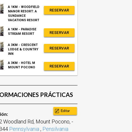
A 1KM - WOODFIELD
RESERVAR
MANOR RESORT: A
SUNDANCE
VACATIONS RESORT
A 1KM - PARADISE
RESERVAR
STREAM RESORT
A 3KM - CRESCENT
RESERVAR
LODGE & COUNTRY
INN
A 3KM - HOTEL M
RESERVAR
MOUNT POCONO
FORMACIONES PRÁCTICAS
Editar
ión:
2 Woodland Rd, Mount Pocono,
-
344
Pennsylvania
,
Pensilvania