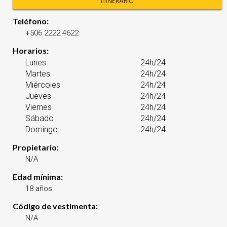
ITINERARIO
Teléfono:
+506 2222 4622
Horarios:
Lunes
24h/24
Martes
24h/24
Miércoles
24h/24
Jueves
24h/24
Viernes
24h/24
Sábado
24h/24
Domingo
24h/24
Propietario:
N/A
Edad mínima:
18 años
Código de vestimenta:
N/A