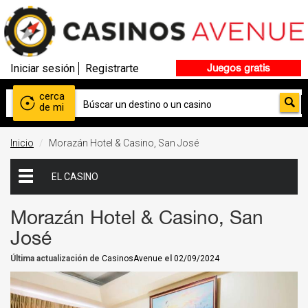
Iniciar sesión
Registrarte
Juegos gratis
cerca
de mi
Inicio
Morazán Hotel & Casino, San José
EL CASINO
Morazán Hotel & Casino, San
José
Última actualización de
CasinosAvenue
el
02/09/2024