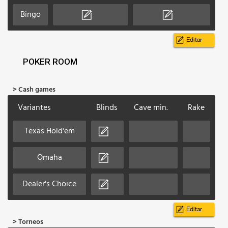
Bingo
Editar
POKER ROOM
> Cash games
Variantes
Blinds
Cave min.
Rake
Texas Hold'em
Omaha
Dealer's Choice
Editar
> Torneos