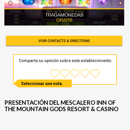
TRAGAMONEDAS
GRATIS
VOIR CONTACTS & DIRECTIONS
Comparta su opinión sobre este establecimiento
Seleccionar une nota.
PRESENTACIÓN DEL MESCALERO INN OF
THE MOUNTAIN GODS RESORT & CASINO