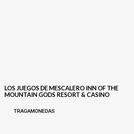
LOS JUEGOS DE MESCALERO INN OF THE
MOUNTAIN GODS RESORT & CASINO
TRAGAMONEDAS