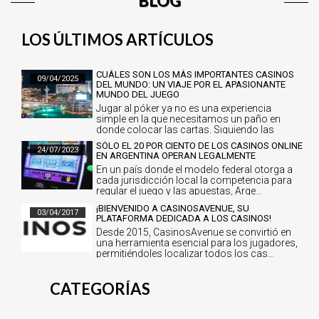
BLOG
LOS ÚLTIMOS ARTÍCULOS
CUÁLES SON LOS MÁS IMPORTANTES CASINOS
09/04/2025
DEL MUNDO: UN VIAJE POR EL APASIONANTE
MUNDO DEL JUEGO
Jugar al póker ya no es una experiencia
simple en la que necesitamos un paño en
donde colocar las cartas. Siguiendo las
deman…
SÓLO EL 20 POR CIENTO DE LOS CASINOS ONLINE
24/07/2023
EN ARGENTINA OPERAN LEGALMENTE
En un país donde el modelo federal otorga a
cada jurisdicción local la competencia para
regular el juego y las apuestas, Arge…
¡BIENVENIDO A CASINOSAVENUE, SU
03/04/2017
PLATAFORMA DEDICADA A LOS CASINOS!
Desde 2015, CasinosAvenue se convirtió en
una herramienta esencial para los jugadores,
permitiéndoles localizar todos los cas…
CATEGORÍAS