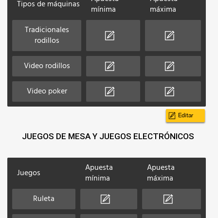
Tipos de máquinas
mínima
máxima
Tradicionales
rodillos
Video rodillos
Video poker
Editar
JUEGOS DE MESA Y JUEGOS ELECTRÓNICOS
Apuesta
Apuesta
Juegos
mínima
máxima
Ruleta