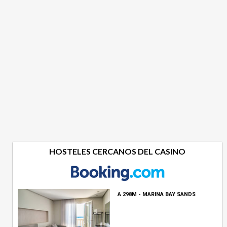
HOSTELES CERCANOS DEL CASINO
A 298M - MARINA BAY SANDS