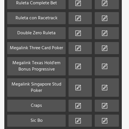
Ruleta Complete Bet
Ruleta con Racetrack
Double Zero Ruleta
Megalink Three Card Poker
Megalink Texas Hold'em
Bonus Progressive
Megalink Singapore Stud
Poker
Craps
Sic Bo