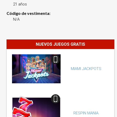
21 años
Código de vestimenta:
N/A
NUEVOS JUEGOS GRATIS
MIAMI JACKPOTS
RESPIN MANIA