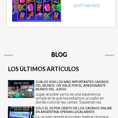
EGYPTIAN RISE
BLOG
LOS ÚLTIMOS ARTÍCULOS
CUÁLES SON LOS MÁS IMPORTANTES CASINOS
09/04/2025
DEL MUNDO: UN VIAJE POR EL APASIONANTE
MUNDO DEL JUEGO
Jugar al póker ya no es una experiencia
simple en la que necesitamos un paño en
donde colocar las cartas. Siguiendo las
deman…
SÓLO EL 20 POR CIENTO DE LOS CASINOS ONLINE
24/07/2023
EN ARGENTINA OPERAN LEGALMENTE
En un país donde el modelo federal otorga a