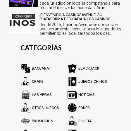
cada jurisdicción local la competencia para
regular el juego y las apuestas, Arge…
¡BIENVENIDO A CASINOSAVENUE, SU
03/04/2017
PLATAFORMA DEDICADA A LOS CASINOS!
Desde 2015, CasinosAvenue se convirtió en
una herramienta esencial para los jugadores,
permitiéndoles localizar todos los cas…
CATEGORÍAS
BACCARAT
BLACKJACK
CRAPS
JUEGOS CHINOS
LAS VEGAS
NOTICIAS
OTROS JUEGOS
POKER
PROMOCIÓN
RULETA