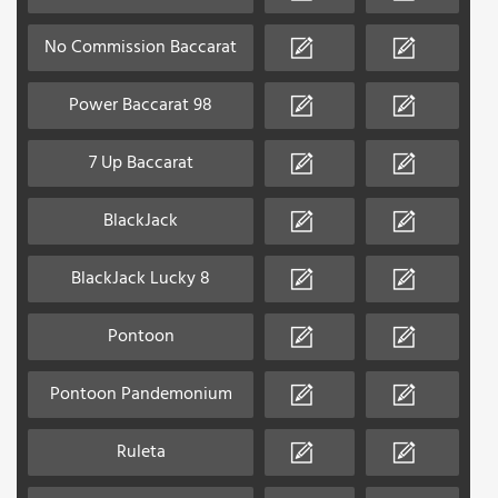
No Commission Baccarat
Power Baccarat 98
7 Up Baccarat
BlackJack
BlackJack Lucky 8
Pontoon
Pontoon Pandemonium
Ruleta