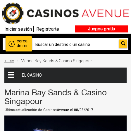
Iniciar sesión
Registrarte
Juegos gratis
cerca
de mi
Inicio
Marina Bay Sands & Casino Singapour
EL CASINO
Marina Bay Sands & Casino
Singapour
Última actualización de
CasinosAvenue
el
08/08/2017