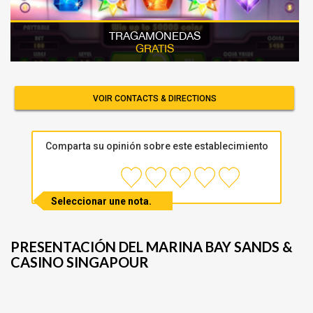
TRAGAMONEDAS
GRATIS
VOIR CONTACTS & DIRECTIONS
Comparta su opinión sobre este establecimiento
Seleccionar une nota.
PRESENTACIÓN DEL MARINA BAY SANDS &
CASINO SINGAPOUR