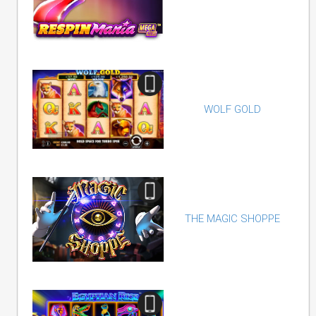
WOLF GOLD
THE MAGIC SHOPPE