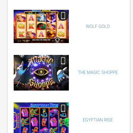
WOLF GOLD
THE MAGIC SHOPPE
EGYPTIAN RISE