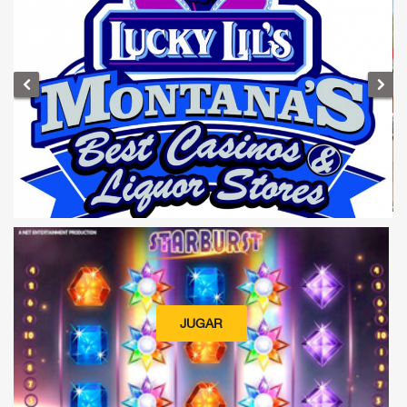
JUGAR