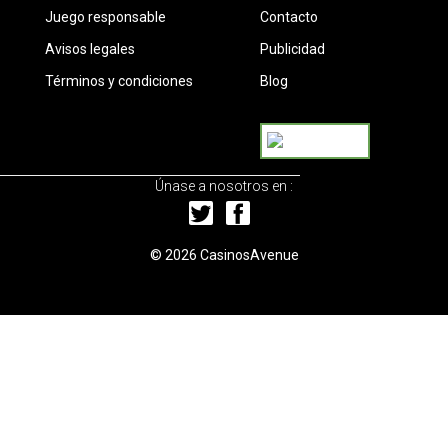
Juego responsable
Contacto
Avisos legales
Publicidad
Términos y condiciones
Blog
Únase a nosotros en :
© 2026
CasinosAvenue