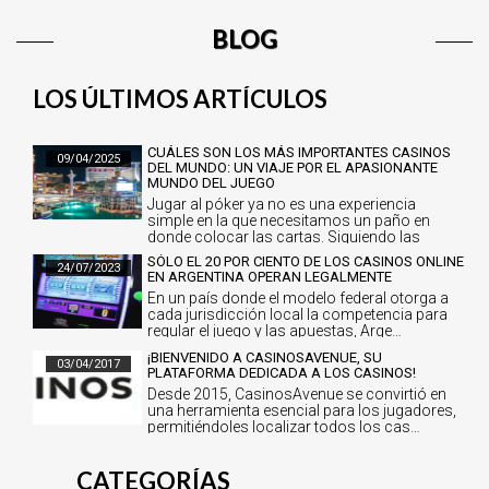
BLOG
LOS ÚLTIMOS ARTÍCULOS
CUÁLES SON LOS MÁS IMPORTANTES CASINOS
09/04/2025
DEL MUNDO: UN VIAJE POR EL APASIONANTE
MUNDO DEL JUEGO
Jugar al póker ya no es una experiencia
simple en la que necesitamos un paño en
donde colocar las cartas. Siguiendo las
deman…
SÓLO EL 20 POR CIENTO DE LOS CASINOS ONLINE
24/07/2023
EN ARGENTINA OPERAN LEGALMENTE
En un país donde el modelo federal otorga a
cada jurisdicción local la competencia para
regular el juego y las apuestas, Arge…
¡BIENVENIDO A CASINOSAVENUE, SU
03/04/2017
PLATAFORMA DEDICADA A LOS CASINOS!
Desde 2015, CasinosAvenue se convirtió en
una herramienta esencial para los jugadores,
permitiéndoles localizar todos los cas…
CATEGORÍAS