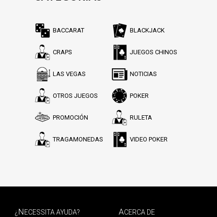
BACCARAT
BLACKJACK
CRAPS
JUEGOS CHINOS
LAS VEGAS
NOTICIAS
OTROS JUEGOS
POKER
PROMOCIÓN
RULETA
TRAGAMONEDAS
VIDEO POKER
N
A
¿
ECESSITA AYUDA?
CERCA DE