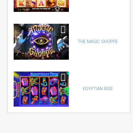
THE MAGIC SHOPPE
EGYPTIAN RISE