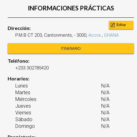
INFORMACIONES PRÁCTICAS
Editar
Dirección:
P.M.B CT 203, Cantonments,
-
3000,
Accra
,
GHANA
ITINERARIO
Teléfono:
+233 302785420
Horarios:
Lunes
N/A
Martes
N/A
Miércoles
N/A
Jueves
N/A
Viernes
N/A
Sábado
N/A
Domingo
N/A
Propietario: