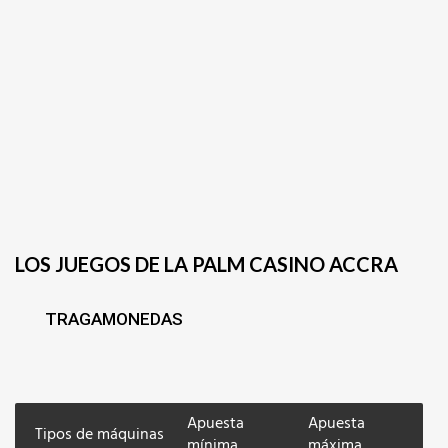
LOS JUEGOS DE LA PALM CASINO ACCRA
TRAGAMONEDAS
Apuesta
Apuesta
Tipos de máquinas
mínima
máxima