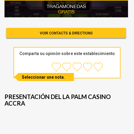
TRAGAMONEDAS
GRATIS
VOIR CONTACTS & DIRECTIONS
Comparta su opinión sobre este establecimiento
Seleccionar une nota.
PRESENTACIÓN DEL LA PALM CASINO
ACCRA