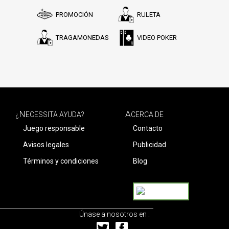
PROMOCIÓN
RULETA
TRAGAMONEDAS
VIDEO POKER
N
A
¿
ECESSITA AYUDA?
CERCA DE
Juego responsable
Contacto
Avisos legales
Publicidad
Términos y condiciones
Blog
Únase a nosotros en :