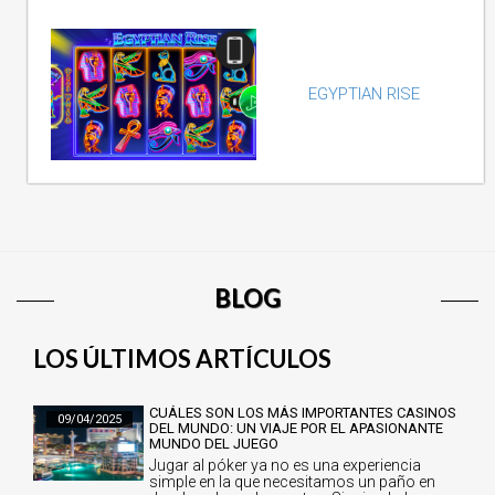
EGYPTIAN RISE
BLOG
LOS ÚLTIMOS ARTÍCULOS
CUÁLES SON LOS MÁS IMPORTANTES CASINOS
09/04/2025
DEL MUNDO: UN VIAJE POR EL APASIONANTE
MUNDO DEL JUEGO
Jugar al póker ya no es una experiencia
simple en la que necesitamos un paño en