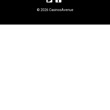
© 2026
CasinosAvenue