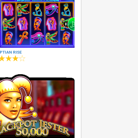
PTIAN RISE