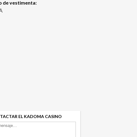
 de vestimenta:
A
TACTAR EL KADOMA CASINO