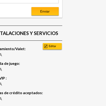
Enviar
STALACIONES Y SERVICIOS
Editar
amiento/Valet:
A
a de juego:
A
IP :
A
as de crédito aceptados:
A