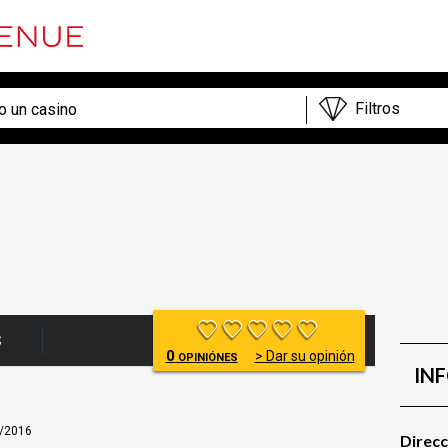
S
0
> Dar su opinión
OPINIÓNES
IN
/2016
Direcc