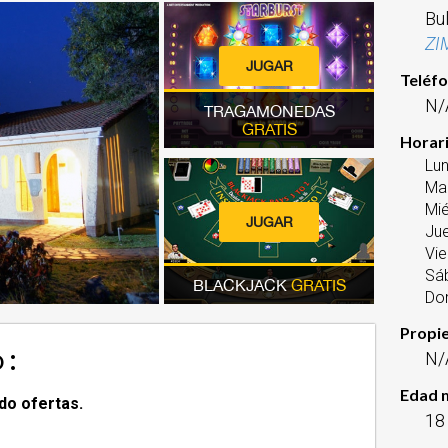
Bu
ZI
JUGAR
Teléfo
N/
TRAGAMONEDAS
GRATIS
Horari
Lu
Ma
Mié
JUGAR
Ju
Vie
Sá
BLACKJACK
GRATIS
Do
Propie
 :
N/
Edad 
do ofertas.
18