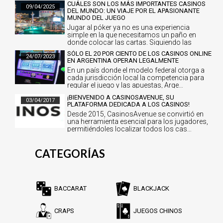
CUÁLES SON LOS MÁS IMPORTANTES CASINOS
09/04/2025
DEL MUNDO: UN VIAJE POR EL APASIONANTE
MUNDO DEL JUEGO
Jugar al póker ya no es una experiencia
simple en la que necesitamos un paño en
donde colocar las cartas. Siguiendo las
deman…
SÓLO EL 20 POR CIENTO DE LOS CASINOS ONLINE
24/07/2023
EN ARGENTINA OPERAN LEGALMENTE
En un país donde el modelo federal otorga a
cada jurisdicción local la competencia para
regular el juego y las apuestas, Arge…
¡BIENVENIDO A CASINOSAVENUE, SU
03/04/2017
PLATAFORMA DEDICADA A LOS CASINOS!
Desde 2015, CasinosAvenue se convirtió en
una herramienta esencial para los jugadores,
permitiéndoles localizar todos los cas…
CATEGORÍAS
BACCARAT
BLACKJACK
CRAPS
JUEGOS CHINOS