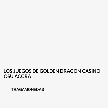
LOS JUEGOS DE GOLDEN DRAGON CASINO
OSU ACCRA
TRAGAMONEDAS