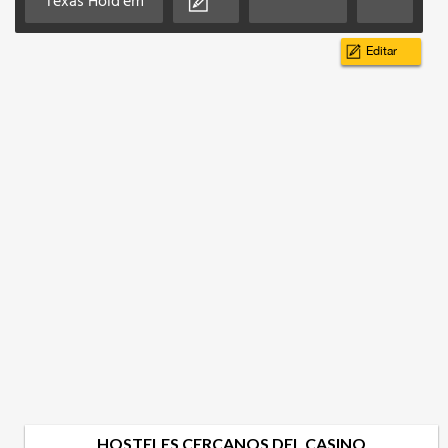
Texas Hold'em
Editar
HOSTELES CERCANOS DEL CASINO