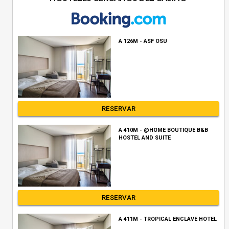
A 126M - ASF OSU
RESERVAR
A 410M - @HOME BOUTIQUE B&B
HOSTEL AND SUITE
RESERVAR
A 411M - TROPICAL ENCLAVE HOTEL