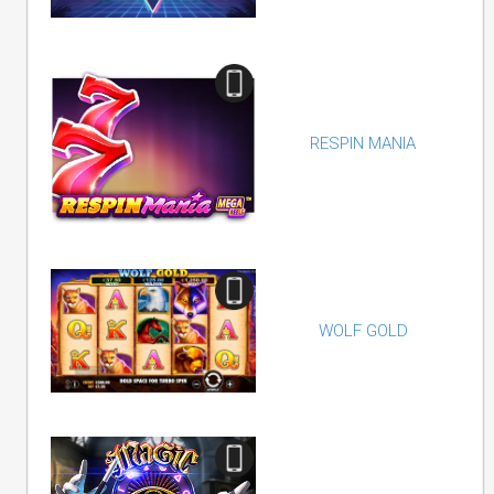
RESPIN MANIA
WOLF GOLD