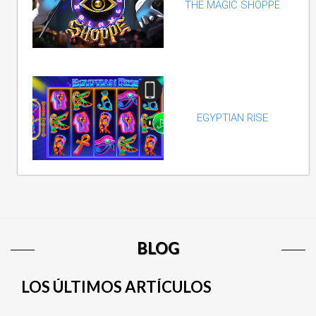
THE MAGIC SHOPPE
EGYPTIAN RISE
BLOG
LOS ÚLTIMOS ARTÍCULOS