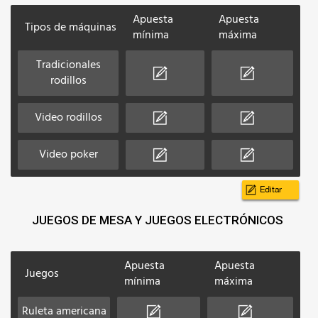
Apuesta
Apuesta
Tipos de máquinas
mínima
máxima
Tradicionales
rodillos
Video rodillos
Video poker
Editar
JUEGOS DE MESA Y JUEGOS ELECTRÓNICOS
Apuesta
Apuesta
Juegos
mínima
máxima
Ruleta americana